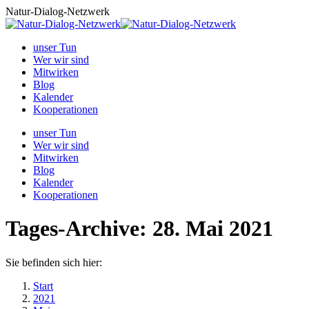
Zum
Natur-Dialog-Netzwerk
Inhalt
springen
unser Tun
Wer wir sind
Mitwirken
Blog
Kalender
Kooperationen
unser Tun
Wer wir sind
Mitwirken
Blog
Kalender
Kooperationen
Tages-Archive:
28. Mai 2021
Sie befinden sich hier:
Start
2021