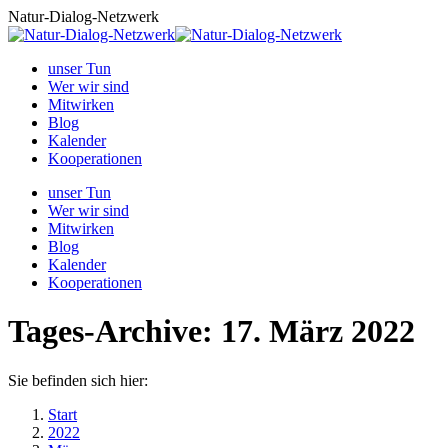
Zum
Natur-Dialog-Netzwerk
Inhalt
springen
unser Tun
Wer wir sind
Mitwirken
Blog
Kalender
Kooperationen
unser Tun
Wer wir sind
Mitwirken
Blog
Kalender
Kooperationen
Tages-Archive:
17. März 2022
Sie befinden sich hier:
Start
2022