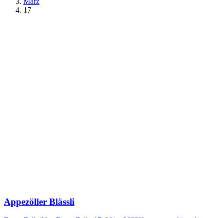
März
17
Appezöller Blässli