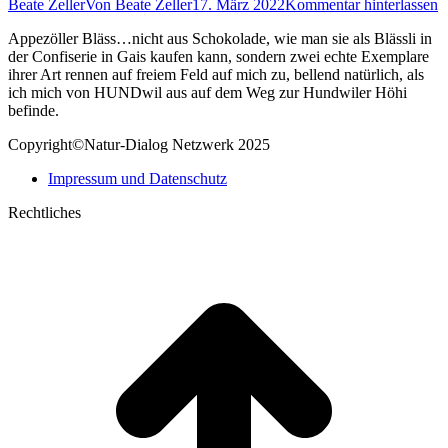
Beate Zeller
Von
Beate Zeller
17. März 2022
Kommentar hinterlassen
Appezöller Bläss…nicht aus Schokolade, wie man sie als Blässli in
der Confiserie in Gais kaufen kann, sondern zwei echte Exemplare
ihrer Art rennen auf freiem Feld auf mich zu, bellend natürlich, als
ich mich von HUNDwil aus auf dem Weg zur Hundwiler Höhi
befinde.
Copyright©Natur-Dialog Netzwerk 2025
Impressum und Datenschutz
Rechtliches
t
T