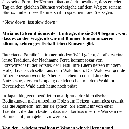
dass seine Form der Kommunikation darin bestünde, dass er jeden
Tag an den gleichen Bäumen vorbeigehe auf dem Weg zu seinem
Studio, und er diese Bäume zu ihm sprechen höre. Sie sagen:
“Slow down, just slow down.”
Miriams Erkenntnis aus der Umfrage, die sie 2019 begann, war,
dass es zu der Frage, ob wir mit Bäumen kommunizieren
können, keinen gesellschaftlichen Konsens gibt.
Ihre eigene Familie hat immer mit dem Wald gelebt, da gibt es eine
lange Tradition, der Nachname Ferstl kommt sogar von
Forstwirtschaft: der Förster, der Ferstl. Ihre Eltern heizen mit dem
Holz, das sie sich selber aus dem Wald holen. Der Wald war gerade
früher lebensnotwendig. Aber es ist eben in erster Linie der
Nutzbezug, der den Umgang der Menschen mit dem Wald im
Bayerischen Wald auch heute noch prägt.
In Japan hingegen benötigt man aufgrund der klimatischen
Bedingungen nicht unbedingt Holz zum Heizen, zumindest erzählt
das die Japanerin, mit der sie sprach. Sie erzählt ihr von einer
Tradition, die darin besteht, dass man barfuss über die Wurzeln der
Bäume läuft, um geheilt zu werden.
Von den „wisdom traditions“ können wir viel lernen und