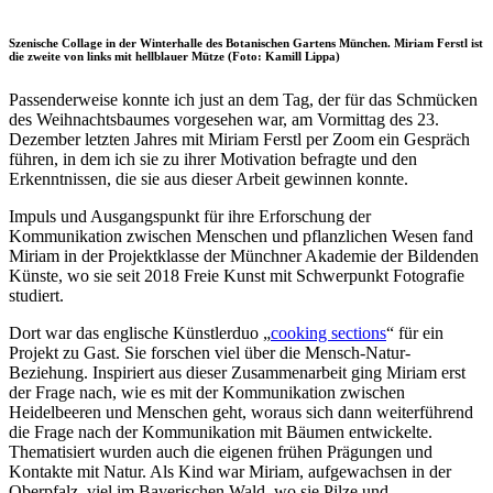
Szenische Collage in der Winterhalle des Botanischen Gartens München. Miriam Ferstl ist
die zweite von links mit hellblauer Mütze (Foto: Kamill Lippa)
Passenderweise konnte ich just an dem Tag, der für das Schmücken
des Weihnachtsbaumes vorgesehen war, am Vormittag des 23.
Dezember letzten Jahres mit Miriam Ferstl per Zoom ein Gespräch
führen, in dem ich sie zu ihrer Motivation befragte und den
Erkenntnissen, die sie aus dieser Arbeit gewinnen konnte.
Impuls und Ausgangspunkt für ihre Erforschung der
Kommunikation zwischen Menschen und pflanzlichen Wesen fand
Miriam in der Projektklasse der Münchner Akademie der Bildenden
Künste, wo sie seit 2018 Freie Kunst mit Schwerpunkt Fotografie
studiert.
Dort war das englische Künstlerduo „
cooking sections
“ für ein
Projekt zu Gast. Sie forschen viel über die Mensch-Natur-
Beziehung. Inspiriert aus dieser Zusammenarbeit ging Miriam erst
der Frage nach, wie es mit der Kommunikation zwischen
Heidelbeeren und Menschen geht, woraus sich dann weiterführend
die Frage nach der Kommunikation mit Bäumen entwickelte.
Thematisiert wurden auch die eigenen frühen Prägungen und
Kontakte mit Natur. Als Kind war Miriam, aufgewachsen in der
Oberpfalz, viel im Bayerischen Wald, wo sie Pilze und