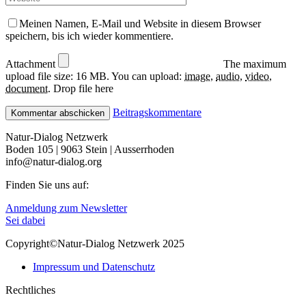
Meinen Namen, E-Mail und Website in diesem Browser
speichern, bis ich wieder kommentiere.
Attachment
The maximum
upload file size: 16 MB.
You can upload:
image
,
audio
,
video
,
document
.
Drop file here
Beitragskommentare
Natur-Dialog Netzwerk
Boden 105 | 9063 Stein | Ausserrhoden
info@natur-dialog.org
Finden Sie uns auf:
Linkedin
E-
Anmeldung zum Newsletter
page
Mail
Sei dabei
opens
page
Copyright©Natur-Dialog Netzwerk 2025
in
opens
new
in
Impressum und Datenschutz
window
new
window
Rechtliches