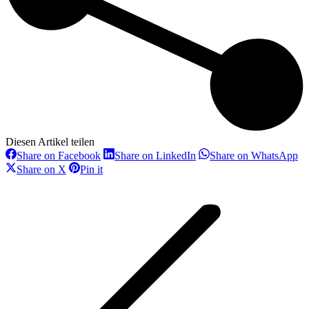
Diesen Artikel teilen
Share
Share
Sh
Share on Facebook
Share on LinkedIn
Share on WhatsApp
on
on
on
Share
Share
Share on X
Pin it
Facebook
LinkedIn
Wh
on
on
Kommentarnavigation
X
Pinterest