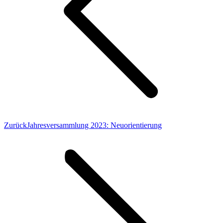
Vorheriger
Zurück
Jahresversammlung 2023: Neuorientierung
Beitrag: