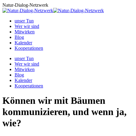
Zum
Natur-Dialog-Netzwerk
Inhalt
springen
unser Tun
Wer wir sind
Mitwirken
Blog
Kalender
Kooperationen
unser Tun
Wer wir sind
Mitwirken
Blog
Kalender
Kooperationen
Können wir mit Bäumen
kommunizieren, und wenn ja,
wie?