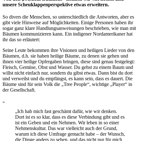
unsere Scheuklappenperspektive etwas erweitern.
So divers die Menschen, so unterschiedlich die Antworten, aber es
gibt viele Hinweise auf Möglichkeiten. Einige Personen haben ihr
sogar ganz klare Handlungsanweisungen beschrieben, wie man mit
Bäumen kommunizieren kann. Ein indigener Nordamerikaner hat
ihr das so erläutert:
Seine Leute bekommen ihre Visionen und heiligen Lieder von den
Bäumen, d.h. sie haben heilige Bäume, zu denen sie gehen und
ihnen vier heilige Opfergaben bringen, diese sind genau festgelegt:
Fleisch, Gemüse, Obst und Wasser. Du gehst zu einem Baum und
willst nicht einfach nur, sondern du gibst etwas. Dann bist du dort
und verweilst und du empfängst, es kann sein, dass es dauert. Die
Bäume sind für sein Volk die „Tree People“, wichtige „Player“ in
der Gesellschaft.
„Ich hab mich fast geschämt dafür, wie wir denken.
Dort ist es so klar, dass es diese Verbindung gibt und es
ist ein Geben und ein Nehmen. Wir leben in so einer
Nehmenskultur. Das war vielleicht auch der Grund,
warum ich diese Umfrage gemacht habe – der Wunsch,
die Dinge anders zu sehen, und das nicht nur für mich