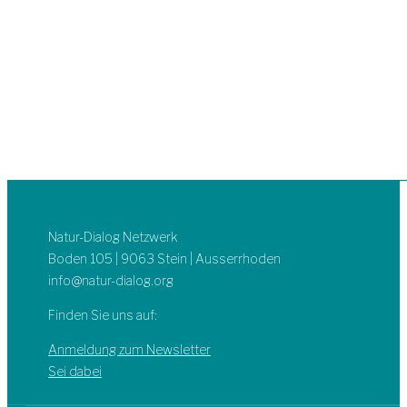
Natur-Dialog Netzwerk
Boden 105 | 9063 Stein | Ausserrhoden
info@natur-dialog.org
Finden Sie uns auf:
Linkedin
E-
Anmeldung zum Newsletter
page
Mail
Sei dabei
opens
page