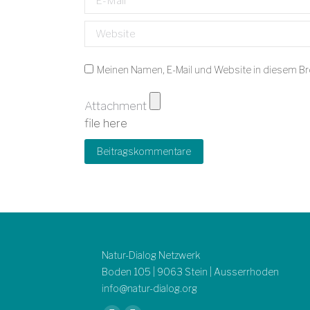
Website
Meinen Namen, E-Mail und Website in diesem Br
Attachment
file here
Beitragskommentare
Natur-Dialog Netzwerk
Boden 105 | 9063 Stein | Ausserrhoden
info@natur-dialog.org