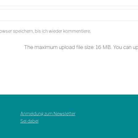
owser speichern, bis ich wieder kommentiere.
The maximum upload file size: 16 MB.
You can u
Anmeldung zum Newsletter
Sei dabei