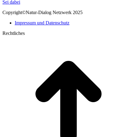
page
Mail
Sei dabei
opens
page
Copyright©Natur-Dialog Netzwerk 2025
in
opens
new
in
Impressum und Datenschutz
window
new
window
Rechtliches
t
T