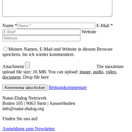
Name *
E-Mail *
Website
Meinen Namen, E-Mail und Website in diesem Browser
speichern, bis ich wieder kommentiere.
Attachment
The maximum
upload file size: 16 MB.
You can upload:
image
,
audio
,
video
,
document
.
Drop file here
Beitragskommentare
Natur-Dialog Netzwerk
Boden 105 | 9063 Stein | Ausserrhoden
info@natur-dialog.org
Finden Sie uns auf:
Linkedin
E-
Anmeldung zum Newsletter