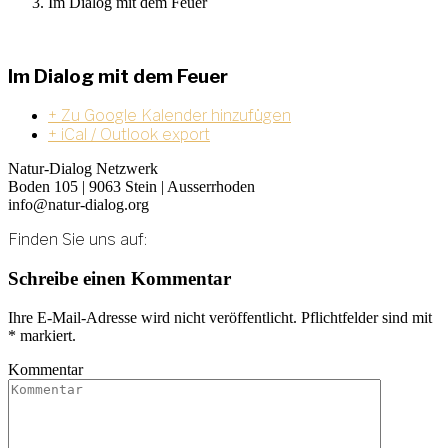
Im Dialog mit dem Feuer
Im Dialog mit dem Feuer
+ Zu Google Kalender hinzufügen
+ iCal / Outlook export
Natur-Dialog Netzwerk
Boden 105 | 9063 Stein | Ausserrhoden
info@natur-dialog.org
Finden Sie uns auf:
Linkedin
E-
Schreibe einen Kommentar
page
Mail
opens
page
Ihre E-Mail-Adresse wird nicht veröffentlicht. Pflichtfelder sind mit
in
opens
*
markiert.
new
in
window
new
Kommentar
window