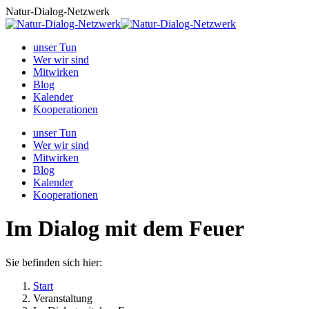
Zum
Natur-Dialog-Netzwerk
Inhalt
springen
unser Tun
Wer wir sind
Mitwirken
Blog
Kalender
Kooperationen
unser Tun
Wer wir sind
Mitwirken
Blog
Kalender
Kooperationen
Im Dialog mit dem Feuer
Sie befinden sich hier:
Start
Veranstaltung