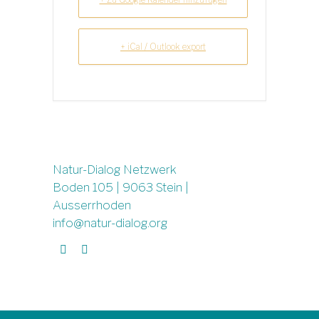
+ iCal / Outlook export
Natur-Dialog Netzwerk
Boden 105 | 9063 Stein |
Ausserrhoden
info@natur-dialog.org
Finden Sie uns auf:
Linkedin
E-
page
Mail
opens
page
in
opens