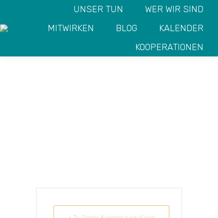
UNSER TUN
WER WIR SIND
MITWIRKEN
BLOG
KALENDER
KOOPERATIONEN
INFOTAG NATUR
Sie befinden sich hier:
START
VERANSTALTUNG
DIALOG SNT
INFOTAG NATUR DIALOG
SNT LEHRGÄNGE
LEHRGÄNGE
+ Zu Google Kalender hinzufügen