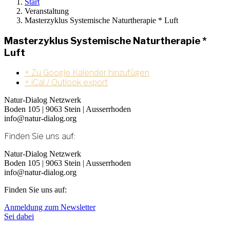
Start
Veranstaltung
Masterzyklus Systemische Naturtherapie * Luft
Masterzyklus Systemische Naturtherapie *
Luft
+ Zu Google Kalender hinzufügen
+ iCal / Outlook export
Natur-Dialog Netzwerk
Boden 105 | 9063 Stein | Ausserrhoden
info@natur-dialog.org
Finden Sie uns auf:
Linkedin
E-
Natur-Dialog Netzwerk
page
Mail
Boden 105 | 9063 Stein | Ausserrhoden
opens
page
info@natur-dialog.org
in
opens
Finden Sie uns auf:
new
in
window
new
Linkedin
E-
Anmeldung zum Newsletter
window
page
Mail
Sei dabei
opens
page