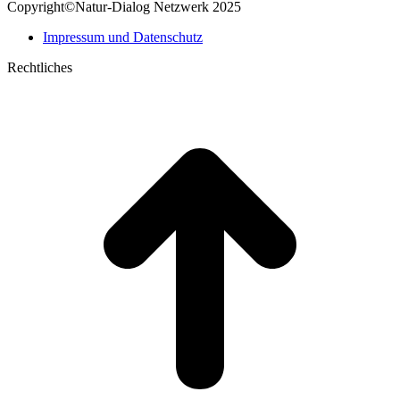
Copyright©Natur-Dialog Netzwerk 2025
in
opens
new
in
Impressum und Datenschutz
window
new
window
Rechtliches
t
T