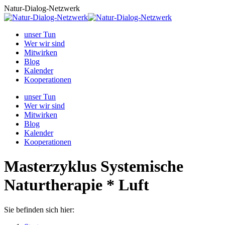
Zum
Natur-Dialog-Netzwerk
Inhalt
springen
unser Tun
Wer wir sind
Mitwirken
Blog
Kalender
Kooperationen
unser Tun
Wer wir sind
Mitwirken
Blog
Kalender
Kooperationen
Masterzyklus Systemische
Naturtherapie * Luft
Sie befinden sich hier: