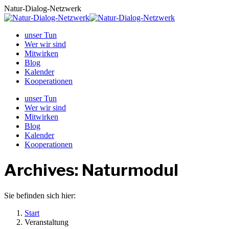
Zum
Natur-Dialog-Netzwerk
Inhalt
springen
unser Tun
Wer wir sind
Mitwirken
Blog
Kalender
Kooperationen
unser Tun
Wer wir sind
Mitwirken
Blog
Kalender
Kooperationen
Archives:
Naturmodul
Sie befinden sich hier:
Start
Veranstaltung