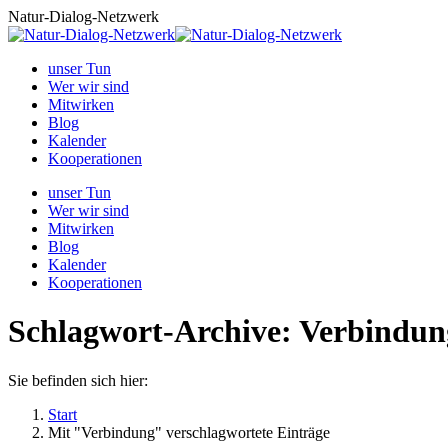
Zum
Natur-Dialog-Netzwerk
Inhalt
springen
unser Tun
Wer wir sind
Mitwirken
Blog
Kalender
Kooperationen
unser Tun
Wer wir sind
Mitwirken
Blog
Kalender
Kooperationen
Schlagwort-Archive:
Verbindun
Sie befinden sich hier:
Start
Mit "Verbindung" verschlagwortete Einträge