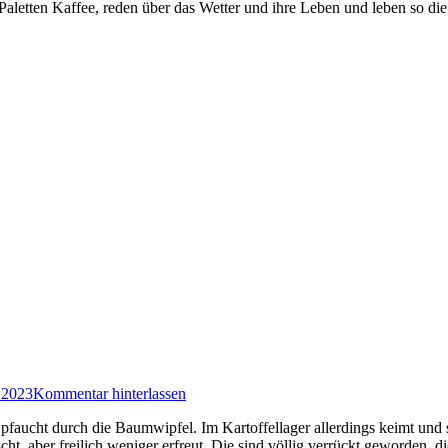
letten Kaffee, reden über das Wetter und ihre Leben und leben so die 
 2023
Kommentar hinterlassen
faucht durch die Baumwipfel. Im Kartoffellager allerdings keimt und s
cht, aber freilich weniger erfreut. Die sind völlig verrückt geworden, di