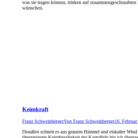
was sie tragen können, trinken auf zusammengeschraubten Pa
wünschen.
Keimkraft
Franz Schweinberger
Von
Franz Schweinberger
16. Februar
Draußen schneit es aus grauem Himmel und eiskalter Wind p
übersteigerte Keimfreudigkeit der Kartoffeln bin ich überras