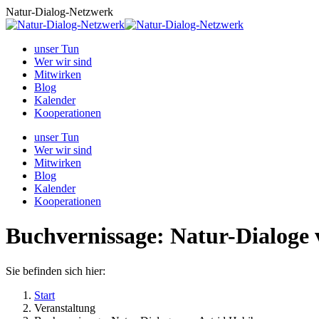
Zum
Natur-Dialog-Netzwerk
Inhalt
springen
unser Tun
Wer wir sind
Mitwirken
Blog
Kalender
Kooperationen
unser Tun
Wer wir sind
Mitwirken
Blog
Kalender
Kooperationen
Buchvernissage: Natur-Dialoge
Sie befinden sich hier:
Start
Veranstaltung