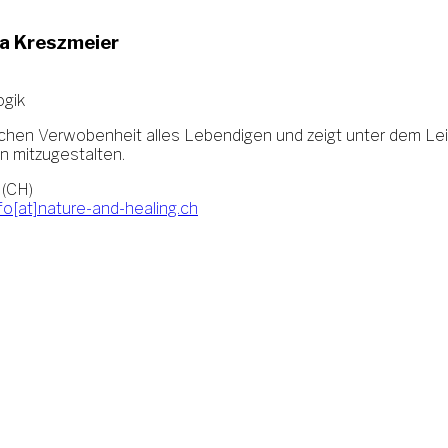
ba Kreszmeier
ogik
ischen Verwobenheit alles Lebendigen und zeigt unter dem Le
n mitzugestalten.
 (CH)
fo[at]nature-and-healing.ch