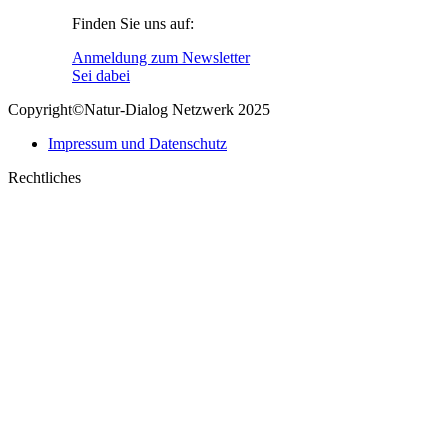
in
opens
Finden Sie uns auf:
new
in
window
new
Linkedin
E-
Anmeldung zum Newsletter
window
page
Mail
Sei dabei
opens
page
Copyright©Natur-Dialog Netzwerk 2025
in
opens
new
in
Impressum und Datenschutz
window
new
window
Rechtliches