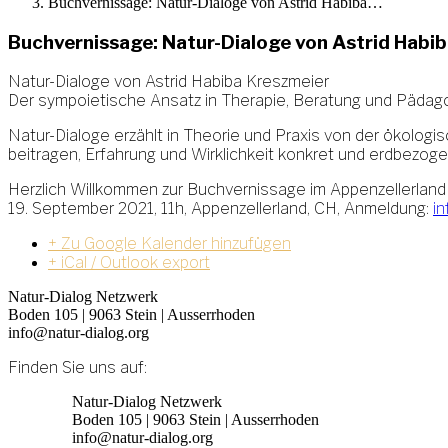
Buchvernissage: Natur-Dialoge von Astrid Habiba…
Buchvernissage: Natur-Dialoge von Astrid Habi
Natur-Dialoge von Astrid Habiba Kreszmeier
Der sympoietische Ansatz in Therapie, Beratung und Pädag
Natur-Dialoge erzählt in Theorie und Praxis von der ökolog
beitragen, Erfahrung und Wirklichkeit konkret und erdbezoge
Herzlich Willkommen zur Buchvernissage im Appenzellerland
19. September 2021, 11h, Appenzellerland, CH, Anmeldung:
in
+ Zu Google Kalender hinzufügen
+ iCal / Outlook export
Natur-Dialog Netzwerk
Boden 105 | 9063 Stein | Ausserrhoden
info@natur-dialog.org
Finden Sie uns auf:
Linkedin
E-
Natur-Dialog Netzwerk
page
Mail
Boden 105 | 9063 Stein | Ausserrhoden
opens
page
info@natur-dialog.org