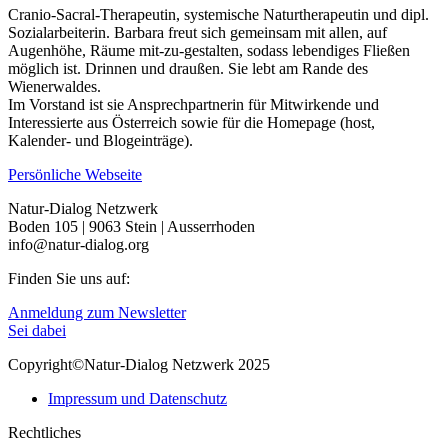
Cranio-Sacral-Therapeutin, systemische Naturtherapeutin und dipl.
Sozialarbeiterin. Barbara freut sich gemeinsam mit allen, auf
Augenhöhe, Räume mit-zu-gestalten, sodass lebendiges Fließen
möglich ist. Drinnen und draußen. Sie lebt am Rande des
Wienerwaldes.
Im Vorstand ist sie Ansprechpartnerin für Mitwirkende und
Interessierte aus Österreich sowie für die Homepage (host,
Kalender- und Blogeinträge).
Persönliche Webseite
Email
Natur-Dialog Netzwerk
Boden 105 | 9063 Stein | Ausserrhoden
an
info@natur-dialog.org
Barbara
Finden Sie uns auf:
Linkedin
E-
Anmeldung zum Newsletter
page
Mail
Sei dabei
opens
page
Copyright©Natur-Dialog Netzwerk 2025
in
opens
new
in
Impressum und Datenschutz
window
new
window
Rechtliches