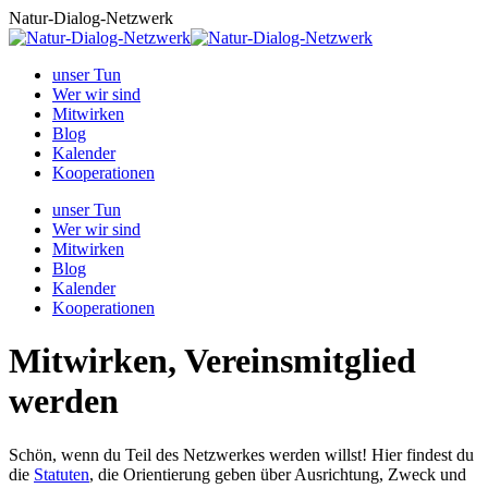
Zum
Natur-Dialog-Netzwerk
Inhalt
springen
unser Tun
Wer wir sind
Mitwirken
Blog
Kalender
Kooperationen
unser Tun
Wer wir sind
Mitwirken
Blog
Kalender
Kooperationen
Mitwirken, Vereinsmitglied
werden
Schön, wenn du Teil des Netzwerkes werden willst! Hier findest du
die
Statuten
, die Orientierung geben über Ausrichtung, Zweck und