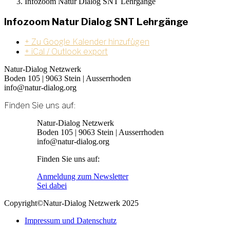
Infozoom Natur Dialog SNT Lehrgänge
Infozoom Natur Dialog SNT Lehrgänge
+ Zu Google Kalender hinzufügen
+ iCal / Outlook export
Natur-Dialog Netzwerk
Boden 105 | 9063 Stein | Ausserrhoden
info@natur-dialog.org
Finden Sie uns auf:
Linkedin
E-
Natur-Dialog Netzwerk
page
Mail
Boden 105 | 9063 Stein | Ausserrhoden
opens
page
info@natur-dialog.org
in
opens
Finden Sie uns auf:
new
in
window
new
Linkedin
E-
Anmeldung zum Newsletter
window
page
Mail
Sei dabei
opens
page
Copyright©Natur-Dialog Netzwerk 2025
in
opens
new
in
Impressum und Datenschutz
window
new