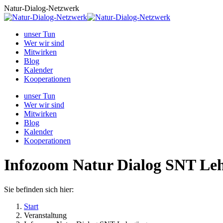
Zum
Natur-Dialog-Netzwerk
Inhalt
springen
unser Tun
Wer wir sind
Mitwirken
Blog
Kalender
Kooperationen
unser Tun
Wer wir sind
Mitwirken
Blog
Kalender
Kooperationen
Infozoom Natur Dialog SNT Le
Sie befinden sich hier:
Start
Veranstaltung