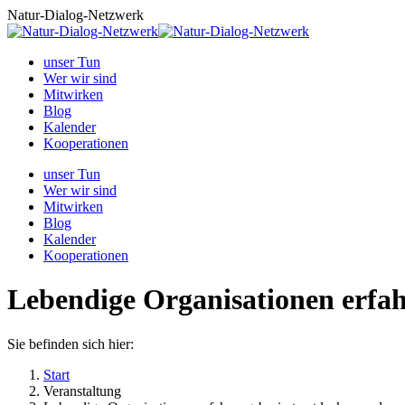
Zum
Natur-Dialog-Netzwerk
Inhalt
springen
unser Tun
Wer wir sind
Mitwirken
Blog
Kalender
Kooperationen
unser Tun
Wer wir sind
Mitwirken
Blog
Kalender
Kooperationen
Lebendige Organisationen erfah
Sie befinden sich hier:
Start
Veranstaltung