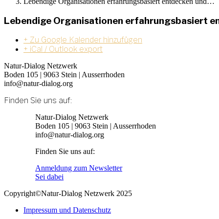
Lebendige Organisationen erfahrungsbasiert entdecken und…
Lebendige Organisationen erfahrungsbasiert en
+ Zu Google Kalender hinzufügen
+ iCal / Outlook export
Natur-Dialog Netzwerk
Boden 105 | 9063 Stein | Ausserrhoden
info@natur-dialog.org
Finden Sie uns auf:
Linkedin
E-
Natur-Dialog Netzwerk
page
Mail
Boden 105 | 9063 Stein | Ausserrhoden
opens
page
info@natur-dialog.org
in
opens
Finden Sie uns auf:
new
in
window
new
Linkedin
E-
Anmeldung zum Newsletter
window
page
Mail
Sei dabei
opens
page
Copyright©Natur-Dialog Netzwerk 2025
in
opens
new
in
Impressum und Datenschutz
window
new