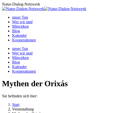
Zum
Natur-Dialog-Netzwerk
Inhalt
springen
unser Tun
Wer wir sind
Mitwirken
Blog
Kalender
Kooperationen
unser Tun
Wer wir sind
Mitwirken
Blog
Kalender
Kooperationen
Mythen der Orixás
Sie befinden sich hier:
Start
Veranstaltung