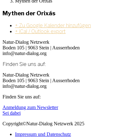
Mythen der Orixás
Mythen der Orixás
+ Zu Google Kalender hinzufügen
+ iCal / Outlook export
Natur-Dialog Netzwerk
Boden 105 | 9063 Stein | Ausserrhoden
info@natur-dialog.org
Finden Sie uns auf:
Linkedin
E-
Natur-Dialog Netzwerk
page
Mail
Boden 105 | 9063 Stein | Ausserrhoden
opens
page
info@natur-dialog.org
in
opens
Finden Sie uns auf:
new
in
window
new
Linkedin
E-
Anmeldung zum Newsletter
window
page
Mail
Sei dabei
opens
page
Copyright©Natur-Dialog Netzwerk 2025
in
opens
new
in
Impressum und Datenschutz
window
new