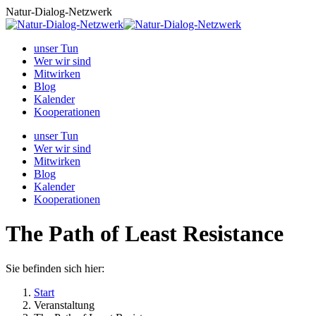
Zum
Natur-Dialog-Netzwerk
Inhalt
springen
unser Tun
Wer wir sind
Mitwirken
Blog
Kalender
Kooperationen
unser Tun
Wer wir sind
Mitwirken
Blog
Kalender
Kooperationen
The Path of Least Resistance
Sie befinden sich hier:
Start
Veranstaltung