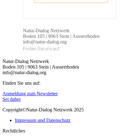
Natur-Dialog Netzwerk
Boden 105 | 9063 Stein | Ausserrhoden
info@natur-dialog.org
Finden Sie uns auf:
Linkedin
E-
Natur-Dialog Netzwerk
page
Mail
Boden 105 | 9063 Stein | Ausserrhoden
opens
page
info@natur-dialog.org
in
opens
Finden Sie uns auf:
new
in
window
new
Linkedin
E-
Anmeldung zum Newsletter
window
page
Mail
Sei dabei
opens
page
Copyright©Natur-Dialog Netzwerk 2025
in
opens
new
in
Impressum und Datenschutz
window
new
window
Rechtliches