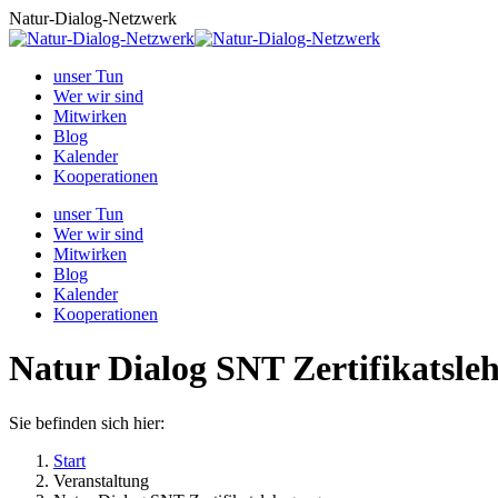
Zum
Natur-Dialog-Netzwerk
Inhalt
springen
unser Tun
Wer wir sind
Mitwirken
Blog
Kalender
Kooperationen
unser Tun
Wer wir sind
Mitwirken
Blog
Kalender
Kooperationen
Natur Dialog SNT Zertifikatsle
Sie befinden sich hier:
Start
Veranstaltung