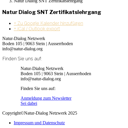
Natur Dialog SNT Zertifikatslehrgang
Natur Dialog SNT Zertifikatslehrgang
+ Zu Google Kalender hinzufügen
+ iCal / Outlook export
Natur-Dialog Netzwerk
Boden 105 | 9063 Stein | Ausserrhoden
info@natur-dialog.org
Finden Sie uns auf:
Linkedin
E-
Natur-Dialog Netzwerk
page
Mail
Boden 105 | 9063 Stein | Ausserrhoden
opens
page
info@natur-dialog.org
in
opens
Finden Sie uns auf:
new
in
window
new
Linkedin
E-
Anmeldung zum Newsletter
window
page
Mail
Sei dabei
opens
page
Copyright©Natur-Dialog Netzwerk 2025
in
opens
new
in
Impressum und Datenschutz
window
new