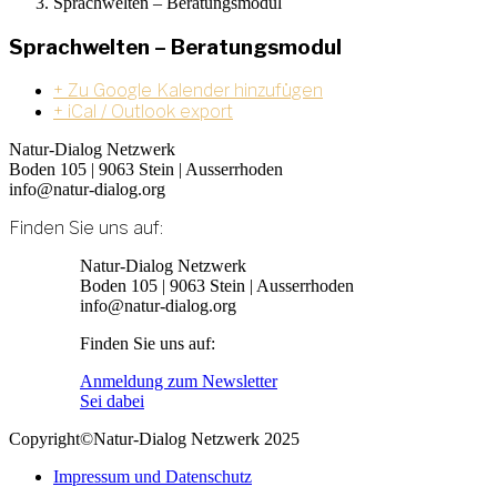
Sprachwelten – Beratungsmodul
Sprachwelten – Beratungsmodul
+ Zu Google Kalender hinzufügen
+ iCal / Outlook export
Natur-Dialog Netzwerk
Boden 105 | 9063 Stein | Ausserrhoden
info@natur-dialog.org
Finden Sie uns auf:
Linkedin
E-
Natur-Dialog Netzwerk
page
Mail
Boden 105 | 9063 Stein | Ausserrhoden
opens
page
info@natur-dialog.org
in
opens
Finden Sie uns auf:
new
in
window
new
Linkedin
E-
Anmeldung zum Newsletter
window
page
Mail
Sei dabei
opens
page
Copyright©Natur-Dialog Netzwerk 2025
in
opens
new
in
Impressum und Datenschutz
window
new