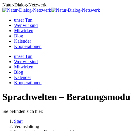
Zum
Natur-Dialog-Netzwerk
Inhalt
springen
unser Tun
Wer wir sind
Mitwirken
Blog
Kalender
Kooperationen
unser Tun
Wer wir sind
Mitwirken
Blog
Kalender
Kooperationen
Sprachwelten – Beratungsmodu
Sie befinden sich hier:
Start
Veranstaltung