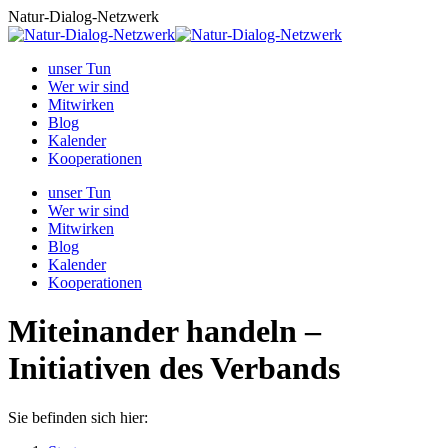
Zum
Natur-Dialog-Netzwerk
Inhalt
springen
unser Tun
Wer wir sind
Mitwirken
Blog
Kalender
Kooperationen
unser Tun
Wer wir sind
Mitwirken
Blog
Kalender
Kooperationen
Miteinander handeln –
Initiativen des Verbands
Sie befinden sich hier: