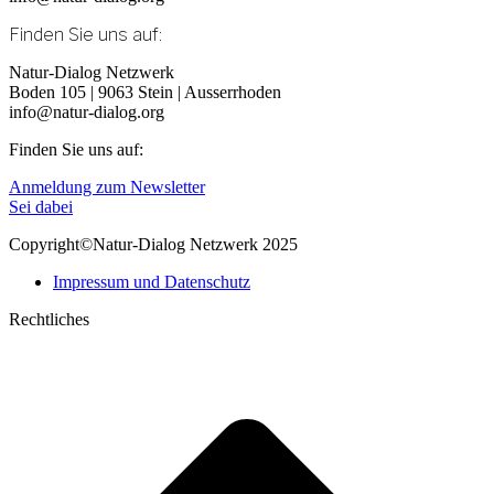
Finden Sie uns auf:
Linkedin
E-
Natur-Dialog Netzwerk
page
Mail
Boden 105 | 9063 Stein | Ausserrhoden
opens
page
info@natur-dialog.org
in
opens
Finden Sie uns auf:
new
in
window
new
Linkedin
E-
Anmeldung zum Newsletter
window
page
Mail
Sei dabei
opens
page
Copyright©Natur-Dialog Netzwerk 2025
in
opens
new
in
Impressum und Datenschutz
window
new
window
Rechtliches
t
T