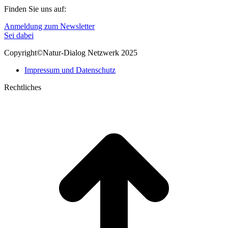
Finden Sie uns auf:
Linkedin
E-
Anmeldung zum Newsletter
page
Mail
Sei dabei
opens
page
Copyright©Natur-Dialog Netzwerk 2025
in
opens
new
in
Impressum und Datenschutz
window
new
window
Rechtliches
t
T