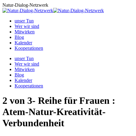
Zum
Natur-Dialog-Netzwerk
Inhalt
springen
unser Tun
Wer wir sind
Mitwirken
Blog
Kalender
Kooperationen
unser Tun
Wer wir sind
Mitwirken
Blog
Kalender
Kooperationen
2 von 3- Reihe für Frauen :
Atem-Natur-Kreativität-
Verbundenheit