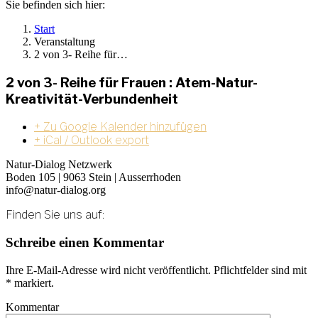
Sie befinden sich hier:
Start
Veranstaltung
2 von 3- Reihe für…
2 von 3- Reihe für Frauen : Atem-Natur-
Kreativität-Verbundenheit
+ Zu Google Kalender hinzufügen
+ iCal / Outlook export
Natur-Dialog Netzwerk
Boden 105 | 9063 Stein | Ausserrhoden
info@natur-dialog.org
Finden Sie uns auf:
Linkedin
E-
Schreibe einen Kommentar
page
Mail
opens
page
Ihre E-Mail-Adresse wird nicht veröffentlicht. Pflichtfelder sind mit
in
opens
*
markiert.
new
in
window
new
Kommentar
window