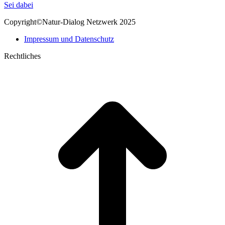
page
Mail
Sei dabei
opens
page
Copyright©Natur-Dialog Netzwerk 2025
in
opens
new
in
Impressum und Datenschutz
window
new
window
Rechtliches
t
T