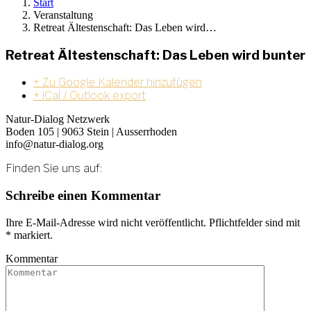
Start
Veranstaltung
Retreat Ältestenschaft: Das Leben wird…
Retreat Ältestenschaft: Das Leben wird bunter
+ Zu Google Kalender hinzufügen
+ iCal / Outlook export
Natur-Dialog Netzwerk
Boden 105 | 9063 Stein | Ausserrhoden
info@natur-dialog.org
Finden Sie uns auf:
Linkedin
E-
Schreibe einen Kommentar
page
Mail
opens
page
Ihre E-Mail-Adresse wird nicht veröffentlicht. Pflichtfelder sind mit
in
opens
*
markiert.
new
in
window
new
Kommentar
window