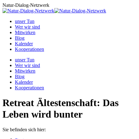
Zum
Natur-Dialog-Netzwerk
Inhalt
springen
unser Tun
Wer wir sind
Mitwirken
Blog
Kalender
Kooperationen
unser Tun
Wer wir sind
Mitwirken
Blog
Kalender
Kooperationen
Retreat Ältestenschaft: Das
Leben wird bunter
Sie befinden sich hier: