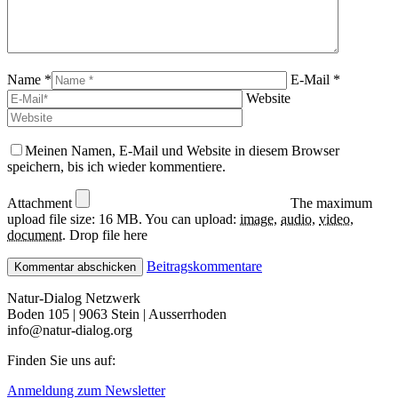
Name *
E-Mail *
Website
Meinen Namen, E-Mail und Website in diesem Browser
speichern, bis ich wieder kommentiere.
Attachment
The maximum
upload file size: 16 MB.
You can upload:
image
,
audio
,
video
,
document
.
Drop file here
Beitragskommentare
Natur-Dialog Netzwerk
Boden 105 | 9063 Stein | Ausserrhoden
info@natur-dialog.org
Finden Sie uns auf:
Linkedin
E-
Anmeldung zum Newsletter