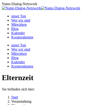
Zum
Natur-Dialog-Netzwerk
Inhalt
springen
unser Tun
Wer wir sind
Mitwirken
Blog
Kalender
Kooperationen
unser Tun
Wer wir sind
Mitwirken
Blog
Kalender
Kooperationen
Elternzeit
Sie befinden sich hier:
Start
Veranstaltung