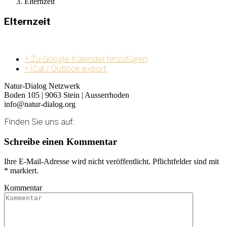
Elternzeit
Elternzeit
+ Zu Google Kalender hinzufügen
+ iCal / Outlook export
Natur-Dialog Netzwerk
Boden 105 | 9063 Stein | Ausserrhoden
info@natur-dialog.org
Finden Sie uns auf:
Linkedin
E-
Schreibe einen Kommentar
page
Mail
opens
page
Ihre E-Mail-Adresse wird nicht veröffentlicht. Pflichtfelder sind mit
in
opens
*
markiert.
new
in
window
new
Kommentar
window