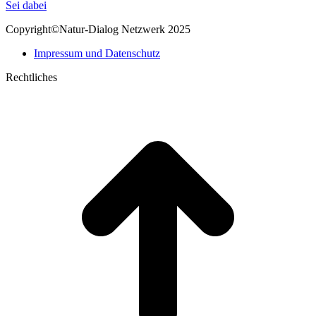
page
Mail
Sei dabei
opens
page
Copyright©Natur-Dialog Netzwerk 2025
in
opens
new
in
Impressum und Datenschutz
window
new
window
Rechtliches
t
T