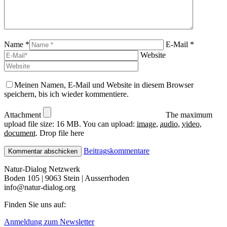
Name *
E-Mail *
Website
Meinen Namen, E-Mail und Website in diesem Browser
speichern, bis ich wieder kommentiere.
Attachment
The maximum
upload file size: 16 MB.
You can upload:
image
,
audio
,
video
,
document
.
Drop file here
Beitragskommentare
Natur-Dialog Netzwerk
Boden 105 | 9063 Stein | Ausserrhoden
info@natur-dialog.org
Finden Sie uns auf:
Linkedin
E-
Anmeldung zum Newsletter