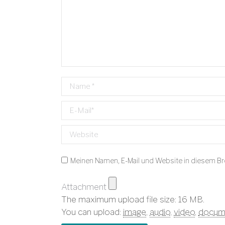
Name *
E-Mail *
Website
Meinen Namen, E-Mail und Website in diesem Br
Attachment
The maximum upload file size: 16 MB.
You can upload:
image
,
audio
,
video
,
docum