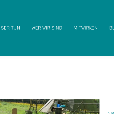
SER TUN
WER WIR SIND
MITWIRKEN
B
 FEUERKREIS
Sie befinden sich hier:
START
VERANSTALTUNG
Nat