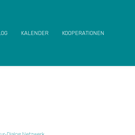
LOG
KALENDER
KOOPERATIONEN
DIALOG ZWISCHEN NATURRAUM UND FEUERKREIS
ur-Dialog Netzwerk