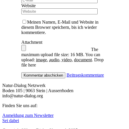
Website
Meinen Namen, E-Mail und Website in
diesem Browser speichern, bis ich wieder
kommentiere.
Attachment
The
maximum upload file size: 16 MB.
You can
upload:
image
,
audio
,
video
,
document
.
Drop
file here
Beitragskommentare
Natur-Dialog Netzwerk
Boden 105 | 9063 Stein | Ausserrhoden
info@natur-dialog.org
Finden Sie uns auf:
Linkedin
E-
Anmeldung zum Newsletter
page
Mail
Sei dabei
opens
page