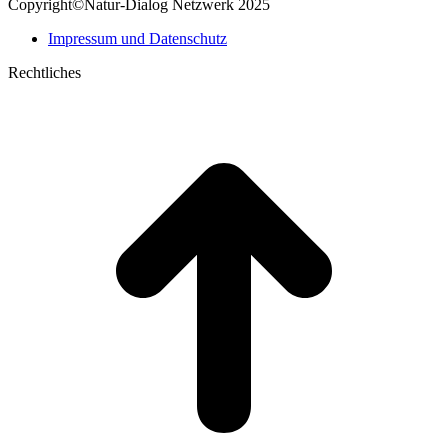
Copyright©Natur-Dialog Netzwerk 2025
in
opens
new
in
Impressum und Datenschutz
window
new
window
Rechtliches
t
T