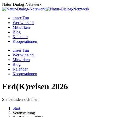
Zum
Natur-Dialog-Netzwerk
Inhalt
springen
unser Tun
Wer wir sind
Mitwirken
Blog
Kalender
Kooperationen
unser Tun
Wer wir sind
Mitwirken
Blog
Kalender
Kooperationen
Erd(K)reisen 2026
Sie befinden sich hier:
Start
Veranstaltung