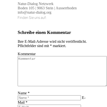
Natur-Dialog Netzwerk
Boden 105 | 9063 Stein | Ausserrhoden
info@natur-dialog.org
Finden Sie uns auf:
Linkedin
E-
page
Mail
Schreibe einen Kommentar
opens
page
in
opens
Ihre E-Mail-Adresse wird nicht veröffentlicht.
new
in
Pflichtfelder sind mit
*
markiert.
window
new
window
Kommentar
Name *
E-
Mail *