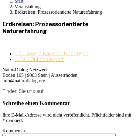
Start
Veranstaltung
Erdkreisen: Prozessorientierte Naturerfahrung
Erdkreisen: Prozessorientierte
Naturerfahrung
+ Zu Google Kalender hinzufügen
+ iCal / Outlook export
Natur-Dialog Netzwerk
Boden 105 | 9063 Stein | Ausserrhoden
info@natur-dialog.org
Finden Sie uns auf:
Linkedin
E-
Schreibe einen Kommentar
page
Mail
opens
page
Ihre E-Mail-Adresse wird nicht veröffentlicht. Pflichtfelder sind mit
in
opens
*
markiert.
new
in
window
new
Kommentar
window