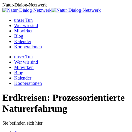
Zum
Natur-Dialog-Netzwerk
Inhalt
springen
unser Tun
Wer wir sind
Mitwirken
Blog
Kalender
Kooperationen
unser Tun
Wer wir sind
Mitwirken
Blog
Kalender
Kooperationen
Erdkreisen: Prozessorientierte
Naturerfahrung
Sie befinden sich hier: