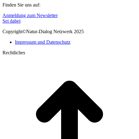
Finden Sie uns auf:
Linkedin
E-
Anmeldung zum Newsletter
page
Mail
Sei dabei
opens
page
Copyright©Natur-Dialog Netzwerk 2025
in
opens
new
in
Impressum und Datenschutz
window
new
window
Rechtliches
t
T