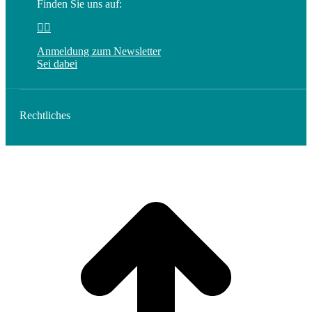
Finden Sie uns auf:
Linkedin
E-
page
Mail
Anmeldung zum Newsletter
opens
page
Sei dabei
in
opens
new
in
window
new
window
Rechtliches
t
T