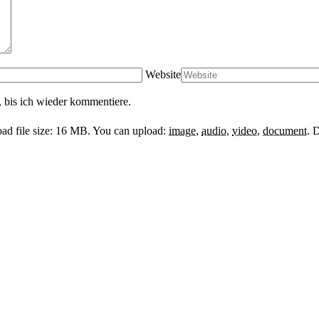
Website
 bis ich wieder kommentiere.
d file size: 16 MB.
You can upload:
image
,
audio
,
video
,
document
.
D