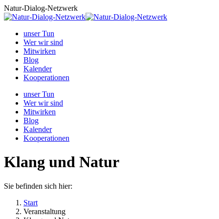
Zum
Natur-Dialog-Netzwerk
Inhalt
springen
unser Tun
Wer wir sind
Mitwirken
Blog
Kalender
Kooperationen
unser Tun
Wer wir sind
Mitwirken
Blog
Kalender
Kooperationen
Klang und Natur
Sie befinden sich hier:
Start
Veranstaltung