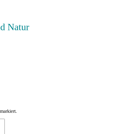
nd Natur
.
markiert.