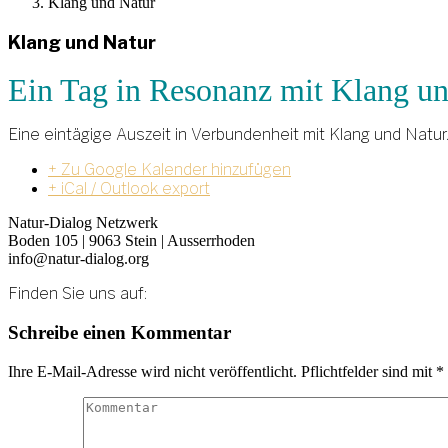
Klang und Natur
Klang und Natur
Ein Tag in Resonanz mit Klang u
Eine eintägige Auszeit in Verbundenheit mit Klang und Natur
+ Zu Google Kalender hinzufügen
+ iCal / Outlook export
Natur-Dialog Netzwerk
Boden 105 | 9063 Stein | Ausserrhoden
info@natur-dialog.org
Finden Sie uns auf:
Linkedin
E-
Schreibe einen Kommentar
page
Mail
opens
page
Ihre E-Mail-Adresse wird nicht veröffentlicht. Pflichtfelder sind mit
*
in
opens
new
in
window
new
window