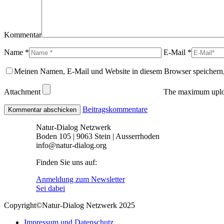
Kommentar
Name *
E-Mail *
Meinen Namen, E-Mail und Website in diesem Browser speichern,
Attachment
The maximum uploa
Beitragskommentare
Natur-Dialog Netzwerk
Boden 105 | 9063 Stein | Ausserrhoden
info@natur-dialog.org
Finden Sie uns auf:
Linkedin
E-
Anmeldung zum Newsletter
page
Mail
Sei dabei
opens
page
Copyright©Natur-Dialog Netzwerk 2025
in
opens
new
in
Impressum und Datenschutz
window
new