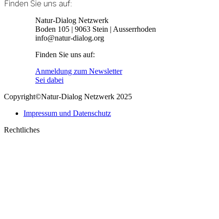
Finden Sie uns auf:
Linkedin
E-
Natur-Dialog Netzwerk
page
Mail
Boden 105 | 9063 Stein | Ausserrhoden
opens
page
info@natur-dialog.org
in
opens
Finden Sie uns auf:
new
in
window
new
Linkedin
E-
Anmeldung zum Newsletter
window
page
Mail
Sei dabei
opens
page
Copyright©Natur-Dialog Netzwerk 2025
in
opens
new
in
Impressum und Datenschutz
window
new
window
Rechtliches