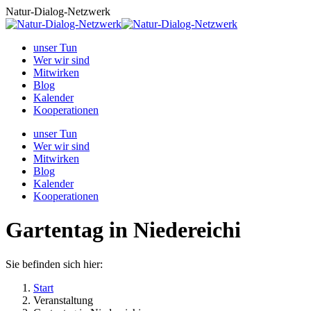
Zum
Natur-Dialog-Netzwerk
Inhalt
springen
unser Tun
Wer wir sind
Mitwirken
Blog
Kalender
Kooperationen
unser Tun
Wer wir sind
Mitwirken
Blog
Kalender
Kooperationen
Gartentag in Niedereichi
Sie befinden sich hier:
Start
Veranstaltung