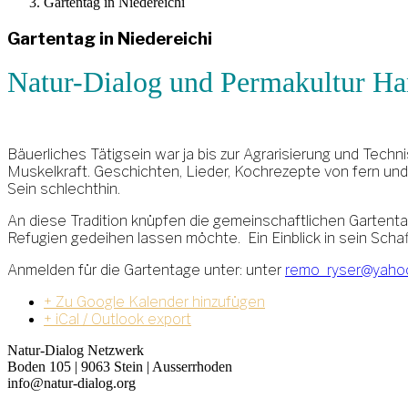
Gartentag in Niedereichi
Gartentag in Niedereichi
Natur-Dialog und Permakultur Ha
Bäuerliches Tätigsein war ja bis zur Agrarisierung und Tec
Muskelkraft. Geschichten, Lieder, Kochrezepte von fern un
Sein schlechthin.
An diese Tradition knüpfen die gemeinschaftlichen Gartenta
Refugien gedeihen lassen möchte. Ein Einblick in sein Schaf
Anmelden für die Gartentage unter: unter
remo_ryser@yaho
+ Zu Google Kalender hinzufügen
+ iCal / Outlook export
Natur-Dialog Netzwerk
Boden 105 | 9063 Stein | Ausserrhoden
info@natur-dialog.org