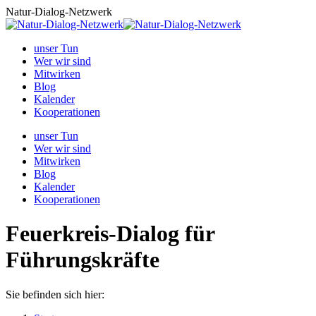
Zum
Natur-Dialog-Netzwerk
Inhalt
springen
unser Tun
Wer wir sind
Mitwirken
Blog
Kalender
Kooperationen
unser Tun
Wer wir sind
Mitwirken
Blog
Kalender
Kooperationen
Feuerkreis-Dialog für
Führungskräfte
Sie befinden sich hier: