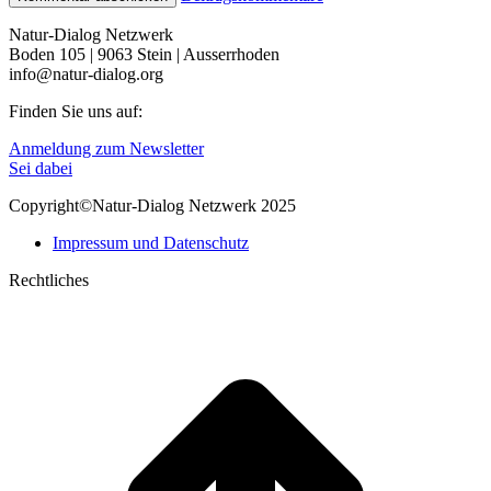
Natur-Dialog Netzwerk
Boden 105 | 9063 Stein | Ausserrhoden
info@natur-dialog.org
Finden Sie uns auf:
Linkedin
E-
Anmeldung zum Newsletter
page
Mail
Sei dabei
opens
page
Copyright©Natur-Dialog Netzwerk 2025
in
opens
new
in
Impressum und Datenschutz
window
new
window
Rechtliches
t
T