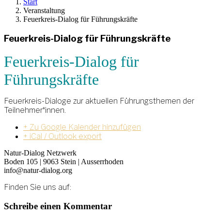
Start
Veranstaltung
Feuerkreis-Dialog für Führungskräfte
Feuerkreis-Dialog für Führungskräfte
Feuerkreis-Dialog für
Führungskräfte
Feuerkreis-Dialoge zur aktuellen Führungsthemen der
Teilnehmer*innen.
+ Zu Google Kalender hinzufügen
+ iCal / Outlook export
Natur-Dialog Netzwerk
Boden 105 | 9063 Stein | Ausserrhoden
info@natur-dialog.org
Finden Sie uns auf:
Linkedin
E-
Schreibe einen Kommentar
page
Mail