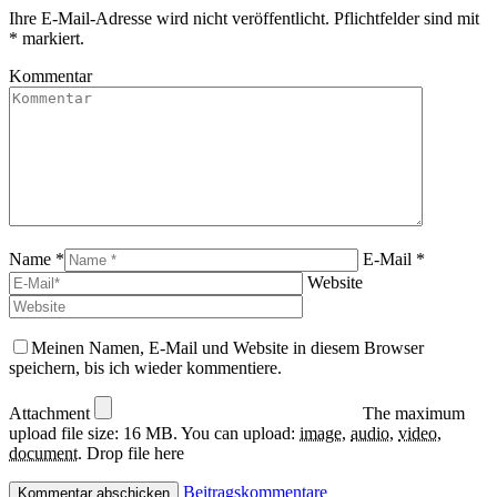
opens
page
Ihre E-Mail-Adresse wird nicht veröffentlicht. Pflichtfelder sind mit
in
opens
*
markiert.
new
in
window
new
Kommentar
window
Name *
E-Mail *
Website
Meinen Namen, E-Mail und Website in diesem Browser
speichern, bis ich wieder kommentiere.
Attachment
The maximum
upload file size: 16 MB.
You can upload:
image
,
audio
,
video
,
document
.
Drop file here
Beitragskommentare