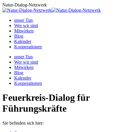
Zum
Natur-Dialog-Netzwerk
Inhalt
springen
unser Tun
Wer wir sind
Mitwirken
Blog
Kalender
Kooperationen
unser Tun
Wer wir sind
Mitwirken
Blog
Kalender
Kooperationen
Feuerkreis-Dialog für
Führungskräfte
Sie befinden sich hier: