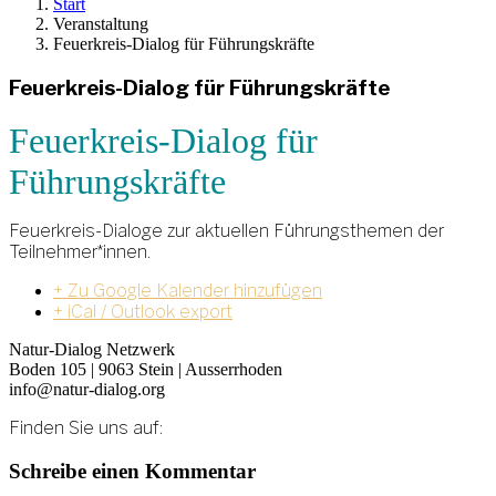
Start
Veranstaltung
Feuerkreis-Dialog für Führungskräfte
Feuerkreis-Dialog für Führungskräfte
Feuerkreis-Dialog für
Führungskräfte
Feuerkreis-Dialoge zur aktuellen Führungsthemen der
Teilnehmer*innen.
+ Zu Google Kalender hinzufügen
+ iCal / Outlook export
Natur-Dialog Netzwerk
Boden 105 | 9063 Stein | Ausserrhoden
info@natur-dialog.org
Finden Sie uns auf:
Linkedin
E-
Schreibe einen Kommentar
page
Mail