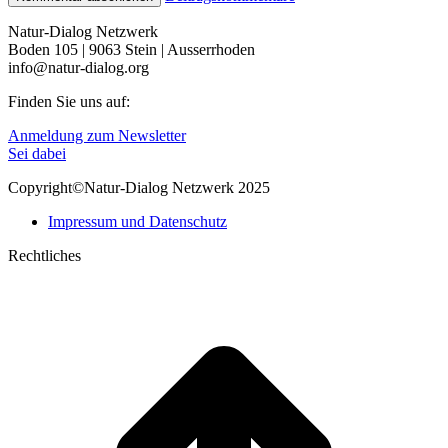
Natur-Dialog Netzwerk
Boden 105 | 9063 Stein | Ausserrhoden
info@natur-dialog.org
Finden Sie uns auf:
Linkedin
E-
Anmeldung zum Newsletter
page
Mail
Sei dabei
opens
page
Copyright©Natur-Dialog Netzwerk 2025
in
opens
new
in
Impressum und Datenschutz
window
new
window
Rechtliches
t
T