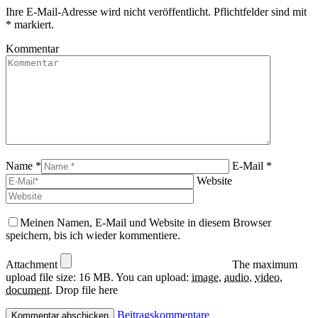
opens
page
Ihre E-Mail-Adresse wird nicht veröffentlicht. Pflichtfelder sind mit
in
opens
*
markiert.
new
in
window
new
Kommentar
window
Name *
E-Mail *
Website
Meinen Namen, E-Mail und Website in diesem Browser
speichern, bis ich wieder kommentiere.
Attachment
The maximum
upload file size: 16 MB.
You can upload:
image
,
audio
,
video
,
document
.
Drop file here
Beitragskommentare