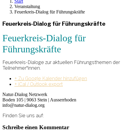
Start
Veranstaltung
Feuerkreis-Dialog für Führungskräfte
Feuerkreis-Dialog für Führungskräfte
Feuerkreis-Dialog für
Führungskräfte
Feuerkreis-Dialoge zur aktuellen Führungsthemen der
Teilnehmer*innen.
+ Zu Google Kalender hinzufügen
+ iCal / Outlook export
Natur-Dialog Netzwerk
Boden 105 | 9063 Stein | Ausserrhoden
info@natur-dialog.org
Finden Sie uns auf:
Linkedin
E-
Schreibe einen Kommentar
page
Mail