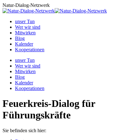
Zum
Natur-Dialog-Netzwerk
Inhalt
springen
unser Tun
Wer wir sind
Mitwirken
Blog
Kalender
Kooperationen
unser Tun
Wer wir sind
Mitwirken
Blog
Kalender
Kooperationen
Feuerkreis-Dialog für
Führungskräfte
Sie befinden sich hier: