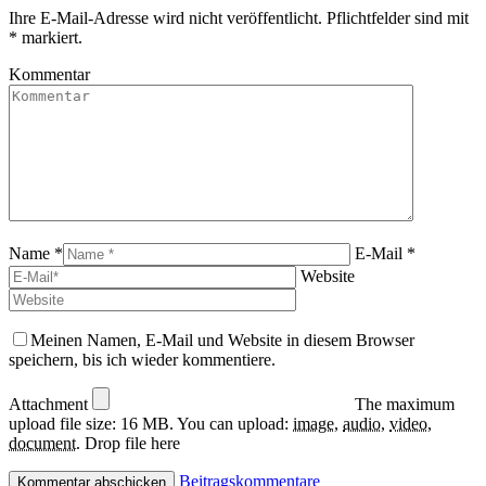
opens
page
Ihre E-Mail-Adresse wird nicht veröffentlicht. Pflichtfelder sind mit
in
opens
*
markiert.
new
in
window
new
Kommentar
window
Name *
E-Mail *
Website
Meinen Namen, E-Mail und Website in diesem Browser
speichern, bis ich wieder kommentiere.
Attachment
The maximum
upload file size: 16 MB.
You can upload:
image
,
audio
,
video
,
document
.
Drop file here
Beitragskommentare