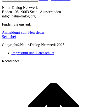
Natur-Dialog Netzwerk
Boden 105 | 9063 Stein | Ausserrhoden
info@natur-dialog.org
Finden Sie uns auf:
Linkedin
E-
Anmeldung zum Newsletter
page
Mail
Sei dabei
opens
page
Copyright©Natur-Dialog Netzwerk 2025
in
opens
new
in
Impressum und Datenschutz
window
new
window
Rechtliches
t
T