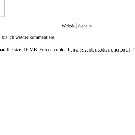
Website
 bis ich wieder kommentiere.
d file size: 16 MB.
You can upload:
image
,
audio
,
video
,
document
.
D