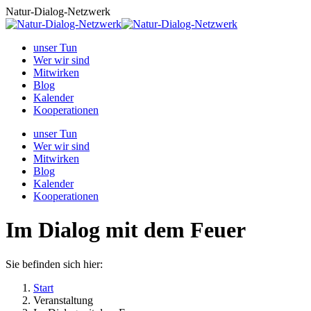
Zum
Natur-Dialog-Netzwerk
Inhalt
springen
unser Tun
Wer wir sind
Mitwirken
Blog
Kalender
Kooperationen
unser Tun
Wer wir sind
Mitwirken
Blog
Kalender
Kooperationen
Im Dialog mit dem Feuer
Sie befinden sich hier:
Start
Veranstaltung