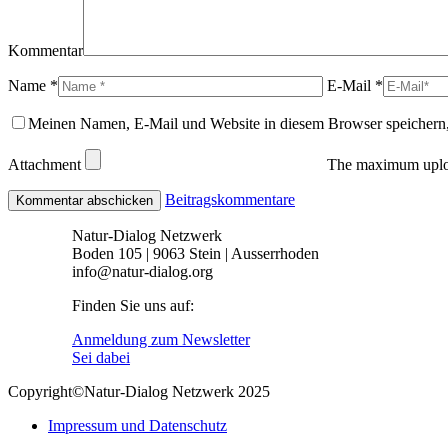
Kommentar
Name *
E-Mail *
Meinen Namen, E-Mail und Website in diesem Browser speichern,
Attachment
The maximum uploa
Beitragskommentare
Natur-Dialog Netzwerk
Boden 105 | 9063 Stein | Ausserrhoden
info@natur-dialog.org
Finden Sie uns auf:
Linkedin
E-
Anmeldung zum Newsletter
page
Mail
Sei dabei
opens
page
Copyright©Natur-Dialog Netzwerk 2025
in
opens
new
in
Impressum und Datenschutz
window
new
window