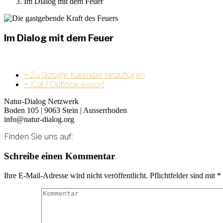
Im Dialog mit dem Feuer
Im Dialog mit dem Feuer
+ Zu Google Kalender hinzufügen
+ iCal / Outlook export
Natur-Dialog Netzwerk
Boden 105 | 9063 Stein | Ausserrhoden
info@natur-dialog.org
Finden Sie uns auf:
Linkedin
E-
Schreibe einen Kommentar
page
Mail
opens
page
Ihre E-Mail-Adresse wird nicht veröffentlicht. Pflichtfelder sind mit
*
in
opens
new
in
window
new
window