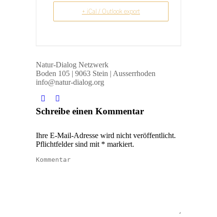
+ iCal / Outlook export
Natur-Dialog Netzwerk
Boden 105 | 9063 Stein | Ausserrhoden
info@natur-dialog.org
Finden Sie uns auf:
Linkedin
E-
Schreibe einen Kommentar
page
Mail
opens
page
Ihre E-Mail-Adresse wird nicht veröffentlicht.
in
opens
Pflichtfelder sind mit
*
markiert.
new
in
Kommentar
window
new
window