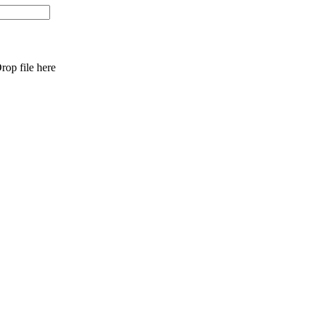
rop file here
t
T