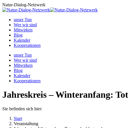
Zum
Natur-Dialog-Netzwerk
Inhalt
springen
unser Tun
Wer wir sind
Mitwirken
Blog
Kalender
Kooperationen
unser Tun
Wer wir sind
Mitwirken
Blog
Kalender
Kooperationen
Jahreskreis – Winteranfang: To
Sie befinden sich hier:
Start
Veranstaltung