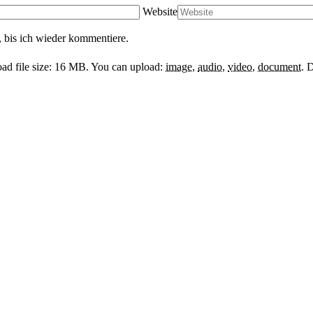
Website
 bis ich wieder kommentiere.
d file size: 16 MB.
You can upload:
image
,
audio
,
video
,
document
.
D