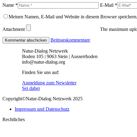
Name *
E-Mail *
Meinen Namen, E-Mail und Website in diesem Browser speichern,
Attachment
The maximum uploa
Beitragskommentare
Natur-Dialog Netzwerk
Boden 105 | 9063 Stein | Ausserrhoden
info@natur-dialog.org
Finden Sie uns auf:
Linkedin
E-
Anmeldung zum Newsletter
page
Mail
Sei dabei
opens
page
Copyright©Natur-Dialog Netzwerk 2025
in
opens
new
in
Impressum und Datenschutz
window
new
window
Rechtliches