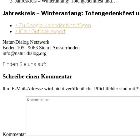
Jahreskreis – Winteranfang: Totengedenkfest und…
Jahreskreis – Winteranfang: Totengedenkfest 
+ Zu Google Kalender hinzufügen
+ iCal / Outlook export
Natur-Dialog Netzwerk
Boden 105 | 9063 Stein | Ausserrhoden
info@natur-dialog.org
Finden Sie uns auf:
Linkedin
E-
Schreibe einen Kommentar
page
Mail
opens
page
Ihre E-Mail-Adresse wird nicht veröffentlicht. Pflichtfelder sind mit
*
in
opens
new
in
window
new
window
Kommentar