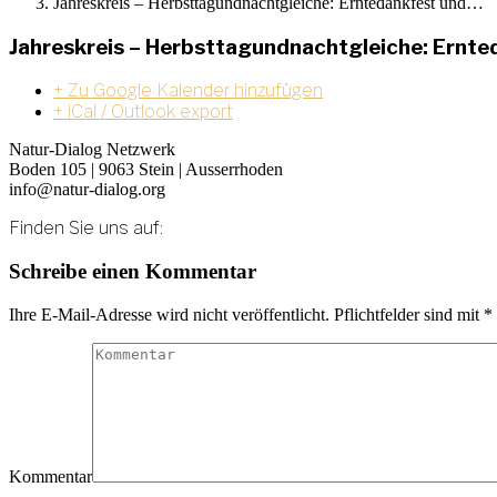
Jahreskreis – Herbsttagundnachtgleiche: Erntedankfest und…
Jahreskreis – Herbsttagundnachtgleiche: Ernte
+ Zu Google Kalender hinzufügen
+ iCal / Outlook export
Natur-Dialog Netzwerk
Boden 105 | 9063 Stein | Ausserrhoden
info@natur-dialog.org
Finden Sie uns auf:
Linkedin
E-
Schreibe einen Kommentar
page
Mail
opens
page
Ihre E-Mail-Adresse wird nicht veröffentlicht. Pflichtfelder sind mit
*
in
opens
new
in
window
new
window
Kommentar