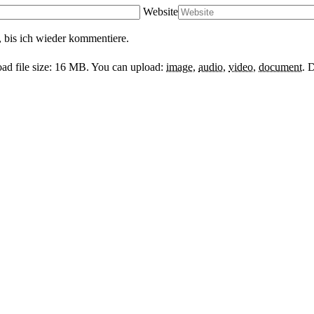
Website
 bis ich wieder kommentiere.
d file size: 16 MB.
You can upload:
image
,
audio
,
video
,
document
.
D