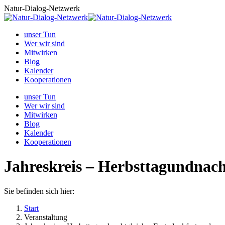
Zum
Natur-Dialog-Netzwerk
Inhalt
springen
unser Tun
Wer wir sind
Mitwirken
Blog
Kalender
Kooperationen
unser Tun
Wer wir sind
Mitwirken
Blog
Kalender
Kooperationen
Jahreskreis – Herbsttagundnach
Sie befinden sich hier:
Start
Veranstaltung