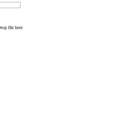
rop file here
t
T