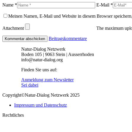
Name *
E-Mail *
Meinen Namen, E-Mail und Website in diesem Browser speichern,
Attachment
The maximum uploa
Beitragskommentare
Natur-Dialog Netzwerk
Boden 105 | 9063 Stein | Ausserrhoden
info@natur-dialog.org
Finden Sie uns auf:
Linkedin
E-
Anmeldung zum Newsletter
page
Mail
Sei dabei
opens
page
Copyright©Natur-Dialog Netzwerk 2025
in
opens
new
in
Impressum und Datenschutz
window
new
window
Rechtliches