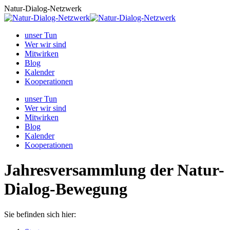
Zum
Natur-Dialog-Netzwerk
Inhalt
springen
unser Tun
Wer wir sind
Mitwirken
Blog
Kalender
Kooperationen
unser Tun
Wer wir sind
Mitwirken
Blog
Kalender
Kooperationen
Jahresversammlung der Natur-
Dialog-Bewegung
Sie befinden sich hier: