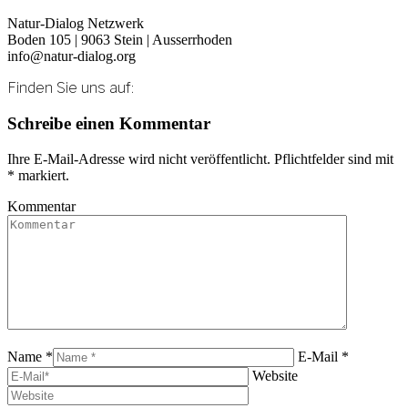
Natur-Dialog Netzwerk
Boden 105 | 9063 Stein | Ausserrhoden
info@natur-dialog.org
Finden Sie uns auf:
Linkedin
E-
Schreibe einen Kommentar
page
Mail
opens
page
Ihre E-Mail-Adresse wird nicht veröffentlicht. Pflichtfelder sind mit
in
opens
*
markiert.
new
in
window
new
Kommentar
window
Name *
E-Mail *
Website