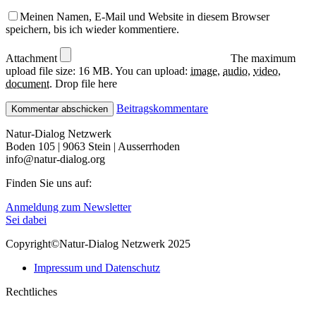
Meinen Namen, E-Mail und Website in diesem Browser
speichern, bis ich wieder kommentiere.
Attachment
The maximum
upload file size: 16 MB.
You can upload:
image
,
audio
,
video
,
document
.
Drop file here
Beitragskommentare
Natur-Dialog Netzwerk
Boden 105 | 9063 Stein | Ausserrhoden
info@natur-dialog.org
Finden Sie uns auf:
Linkedin
E-
Anmeldung zum Newsletter
page
Mail
Sei dabei
opens
page
Copyright©Natur-Dialog Netzwerk 2025
in
opens
new
in
Impressum und Datenschutz
window
new
window
Rechtliches