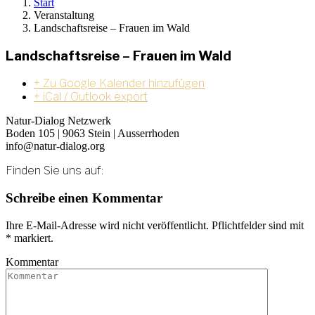
Start
Veranstaltung
Landschaftsreise – Frauen im Wald
Landschaftsreise – Frauen im Wald
+ Zu Google Kalender hinzufügen
+ iCal / Outlook export
Natur-Dialog Netzwerk
Boden 105 | 9063 Stein | Ausserrhoden
info@natur-dialog.org
Finden Sie uns auf:
Linkedin
E-
Schreibe einen Kommentar
page
Mail
opens
page
Ihre E-Mail-Adresse wird nicht veröffentlicht. Pflichtfelder sind mit
in
opens
*
markiert.
new
in
window
new
Kommentar
window