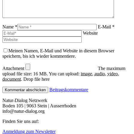
Name *
E-Mail *
Website
Meinen Namen, E-Mail und Website in diesem Browser
speichern, bis ich wieder kommentiere.
Attachment
The maximum
upload file size: 16 MB.
You can upload:
image
,
audio
,
video
,
document
.
Drop file here
Beitragskommentare
Natur-Dialog Netzwerk
Boden 105 | 9063 Stein | Ausserrhoden
info@natur-dialog.org
Finden Sie uns auf:
Linkedin
E-
Anmeldung zum Newsletter