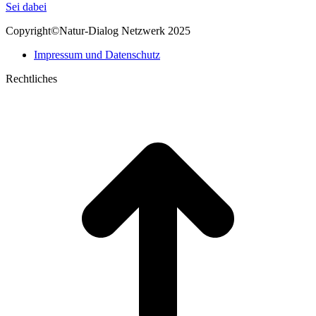
page
Mail
Sei dabei
opens
page
Copyright©Natur-Dialog Netzwerk 2025
in
opens
new
in
Impressum und Datenschutz
window
new
window
Rechtliches
t
T