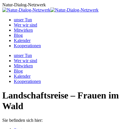
Zum
Natur-Dialog-Netzwerk
Inhalt
springen
unser Tun
Wer wir sind
Mitwirken
Blog
Kalender
Kooperationen
unser Tun
Wer wir sind
Mitwirken
Blog
Kalender
Kooperationen
Landschaftsreise – Frauen im
Wald
Sie befinden sich hier: