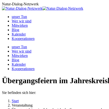
Zum
Natur-Dialog-Netzwerk
Inhalt
springen
unser Tun
Wer wir sind
Mitwirken
Blog
Kalender
Kooperationen
unser Tun
Wer wir sind
Mitwirken
Blog
Kalender
Kooperationen
Übergangsfeiern im Jahreskrei
Sie befinden sich hier:
Start
Veranstaltung