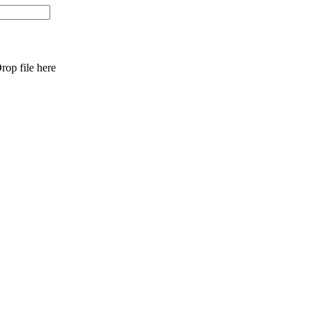
rop file here
t
T