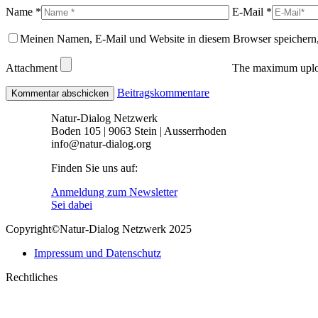
Name *
E-Mail *
Meinen Namen, E-Mail und Website in diesem Browser speichern,
Attachment
The maximum uploa
Beitragskommentare
Natur-Dialog Netzwerk
Boden 105 | 9063 Stein | Ausserrhoden
info@natur-dialog.org
Finden Sie uns auf:
Linkedin
E-
Anmeldung zum Newsletter
page
Mail
Sei dabei
opens
page
Copyright©Natur-Dialog Netzwerk 2025
in
opens
new
in
Impressum und Datenschutz
window
new
window
Rechtliches