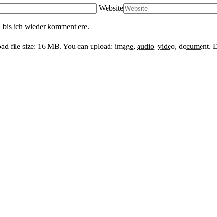
Website
 bis ich wieder kommentiere.
d file size: 16 MB.
You can upload:
image
,
audio
,
video
,
document
.
D