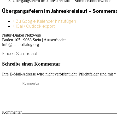
Übergangsfeiern im Jahreskreislauf – Sommersonnenwende
Übergangsfeiern im Jahreskreislauf – Sommer
+ Zu Google Kalender hinzufügen
+ iCal / Outlook export
Natur-Dialog Netzwerk
Boden 105 | 9063 Stein | Ausserrhoden
info@natur-dialog.org
Finden Sie uns auf:
Linkedin
E-
Schreibe einen Kommentar
page
Mail
opens
page
Ihre E-Mail-Adresse wird nicht veröffentlicht. Pflichtfelder sind mit
*
in
opens
new
in
window
new
window
Kommentar