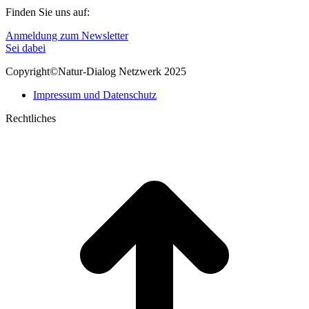
Finden Sie uns auf:
Linkedin
E-
Anmeldung zum Newsletter
page
Mail
Sei dabei
opens
page
Copyright©Natur-Dialog Netzwerk 2025
in
opens
new
in
Impressum und Datenschutz
window
new
window
Rechtliches
t
T