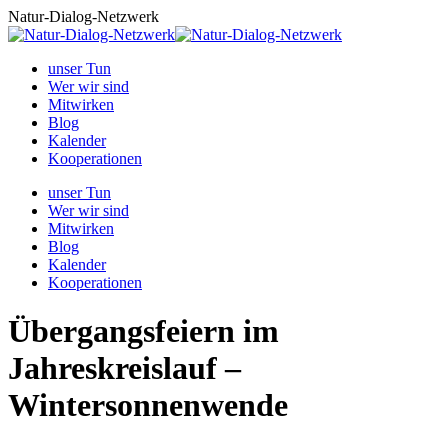
Zum
Natur-Dialog-Netzwerk
Inhalt
springen
unser Tun
Wer wir sind
Mitwirken
Blog
Kalender
Kooperationen
unser Tun
Wer wir sind
Mitwirken
Blog
Kalender
Kooperationen
Übergangsfeiern im
Jahreskreislauf –
Wintersonnenwende