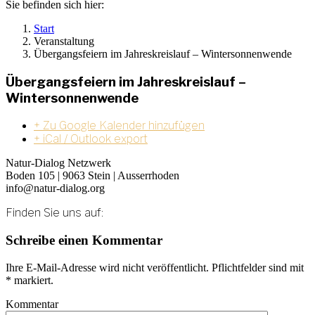
Sie befinden sich hier:
Start
Veranstaltung
Übergangsfeiern im Jahreskreislauf – Wintersonnenwende
Übergangsfeiern im Jahreskreislauf –
Wintersonnenwende
+ Zu Google Kalender hinzufügen
+ iCal / Outlook export
Natur-Dialog Netzwerk
Boden 105 | 9063 Stein | Ausserrhoden
info@natur-dialog.org
Finden Sie uns auf:
Linkedin
E-
Schreibe einen Kommentar
page
Mail
opens
page
Ihre E-Mail-Adresse wird nicht veröffentlicht. Pflichtfelder sind mit
in
opens
*
markiert.
new
in
window
new
Kommentar
window