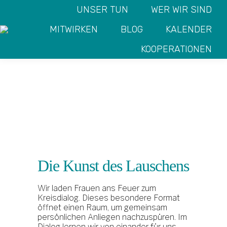
UNSER TUN
WER WIR SIND
MITWIRKEN
BLOG
KALENDER
KOOPERATIONEN
Sie befinden sich hier:
START
VERANSTALTUNG
FEUERKREISDIALOG
FEUERKREISDIALOG FÜR
FÜR FRAUEN
FRAUEN
Die Kunst des Lauschens
Wir laden Frauen ans Feuer zum
Kreisdialog. Dieses besondere Format
öffnet einen Raum, um gemeinsam
persönlichen Anliegen nachzuspüren. Im
Dialog lernen wir von einander für uns