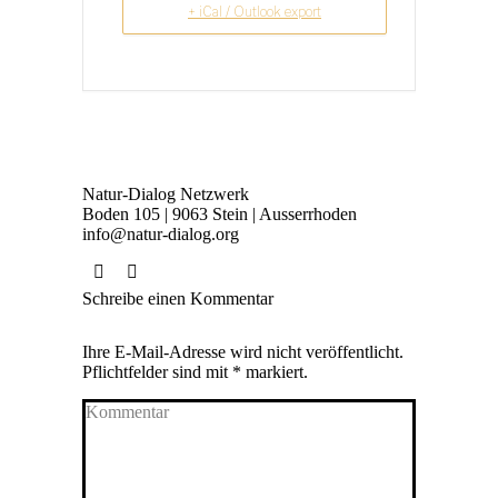
+ iCal / Outlook export
Natur-Dialog Netzwerk
Boden 105 | 9063 Stein | Ausserrhoden
info@natur-dialog.org
Finden Sie uns auf:
Linkedin
E-
Schreibe einen Kommentar
page
Mail
opens
page
Ihre E-Mail-Adresse wird nicht veröffentlicht.
in
opens
Pflichtfelder sind mit
*
markiert.
new
in
Kommentar
window
new
window