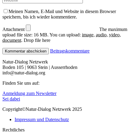
Meinen Namen, E-Mail und Website in diesem Browser
speichern, bis ich wieder kommentiere.
Attachment
The maximum
upload file size: 16 MB.
You can upload:
image
,
audio
,
video
,
document
.
Drop file here
Beitragskommentare
Natur-Dialog Netzwerk
Boden 105 | 9063 Stein | Ausserrhoden
info@natur-dialog.org
Finden Sie uns auf:
Linkedin
E-
Anmeldung zum Newsletter
page
Mail
Sei dabei
opens
page
Copyright©Natur-Dialog Netzwerk 2025
in
opens
new
in
Impressum und Datenschutz
window
new
window
Rechtliches