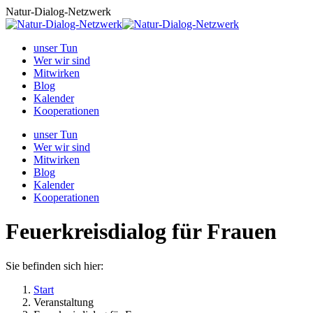
Zum
Natur-Dialog-Netzwerk
Inhalt
springen
unser Tun
Wer wir sind
Mitwirken
Blog
Kalender
Kooperationen
unser Tun
Wer wir sind
Mitwirken
Blog
Kalender
Kooperationen
Feuerkreisdialog für Frauen
Sie befinden sich hier:
Start
Veranstaltung