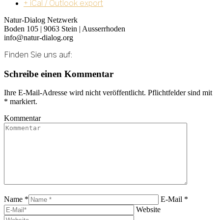
+ iCal / Outlook export
Natur-Dialog Netzwerk
Boden 105 | 9063 Stein | Ausserrhoden
info@natur-dialog.org
Finden Sie uns auf:
Linkedin
E-
Schreibe einen Kommentar
page
Mail
opens
page
Ihre E-Mail-Adresse wird nicht veröffentlicht. Pflichtfelder sind mit
in
opens
*
markiert.
new
in
window
new
Kommentar
window
Name *
E-Mail *
Website