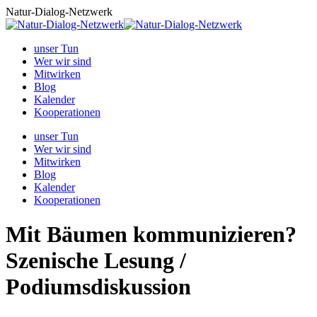
Zum
Natur-Dialog-Netzwerk
Inhalt
springen
unser Tun
Wer wir sind
Mitwirken
Blog
Kalender
Kooperationen
unser Tun
Wer wir sind
Mitwirken
Blog
Kalender
Kooperationen
Mit Bäumen kommunizieren?
Szenische Lesung /
Podiumsdiskussion