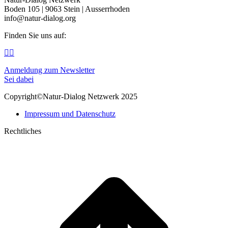
Boden 105 | 9063 Stein | Ausserrhoden
info@natur-dialog.org
Finden Sie uns auf:
Linkedin
E-
page
Mail
Anmeldung zum Newsletter
opens
page
Sei dabei
in
opens
new
in
Copyright©Natur-Dialog Netzwerk 2025
window
new
window
Impressum und Datenschutz
Rechtliches
t
T