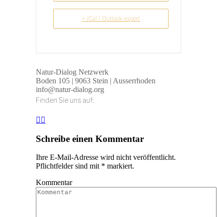
+ iCal / Outlook export
Natur-Dialog Netzwerk
Boden 105 | 9063 Stein | Ausserrhoden
info@natur-dialog.org
Finden Sie uns auf:
Linkedin
E-
page
Mail
opens
page
Schreibe einen Kommentar
in
opens
new
in
Ihre E-Mail-Adresse wird nicht veröffentlicht.
window
new
Pflichtfelder sind mit
*
markiert.
window
Kommentar