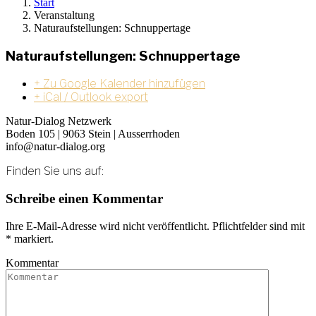
Start
Veranstaltung
Naturaufstellungen: Schnuppertage
Naturaufstellungen: Schnuppertage
+ Zu Google Kalender hinzufügen
+ iCal / Outlook export
Natur-Dialog Netzwerk
Boden 105 | 9063 Stein | Ausserrhoden
info@natur-dialog.org
Finden Sie uns auf:
Linkedin
E-
Schreibe einen Kommentar
page
Mail
opens
page
Ihre E-Mail-Adresse wird nicht veröffentlicht. Pflichtfelder sind mit
in
opens
*
markiert.
new
in
window
new
Kommentar
window