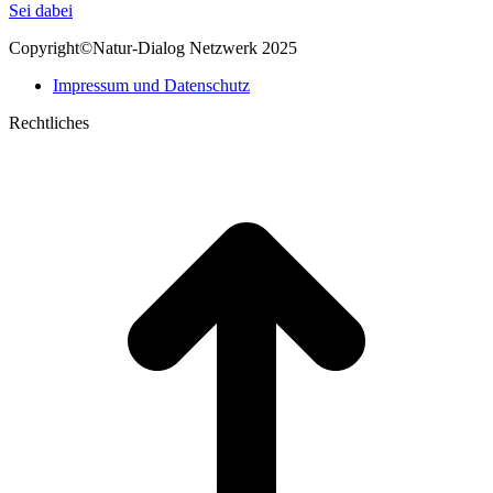
page
Mail
Sei dabei
opens
page
Copyright©Natur-Dialog Netzwerk 2025
in
opens
new
in
Impressum und Datenschutz
window
new
window
Rechtliches
t
T