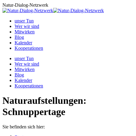
Zum
Natur-Dialog-Netzwerk
Inhalt
springen
unser Tun
Wer wir sind
Mitwirken
Blog
Kalender
Kooperationen
unser Tun
Wer wir sind
Mitwirken
Blog
Kalender
Kooperationen
Naturaufstellungen:
Schnuppertage
Sie befinden sich hier: