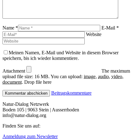
Name *
E-Mail *
Website
Meinen Namen, E-Mail und Website in diesem Browser
speichern, bis ich wieder kommentiere.
Attachment
The maximum
upload file size: 16 MB.
You can upload:
image
,
audio
,
video
,
document
.
Drop file here
Beitragskommentare
Natur-Dialog Netzwerk
Boden 105 | 9063 Stein | Ausserrhoden
info@natur-dialog.org
Finden Sie uns auf:
Linkedin
E-
Anmeldung zum Newsletter