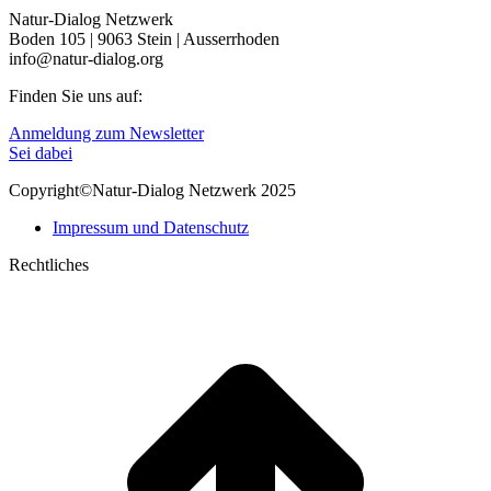
Natur-Dialog Netzwerk
Boden 105 | 9063 Stein | Ausserrhoden
info@natur-dialog.org
Finden Sie uns auf:
Linkedin
E-
Anmeldung zum Newsletter
page
Mail
Sei dabei
opens
page
Copyright©Natur-Dialog Netzwerk 2025
in
opens
new
in
Impressum und Datenschutz
window
new
window
Rechtliches
t
T