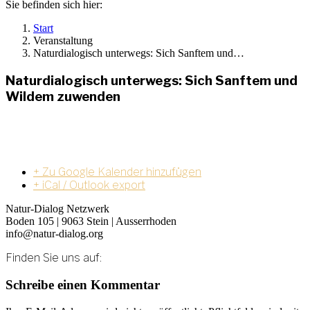
Sie befinden sich hier:
Start
Veranstaltung
Naturdialogisch unterwegs: Sich Sanftem und…
Naturdialogisch unterwegs: Sich Sanftem und
Wildem zuwenden
+ Zu Google Kalender hinzufügen
+ iCal / Outlook export
Natur-Dialog Netzwerk
Boden 105 | 9063 Stein | Ausserrhoden
info@natur-dialog.org
Finden Sie uns auf:
Linkedin
E-
Schreibe einen Kommentar
page
Mail
opens
page