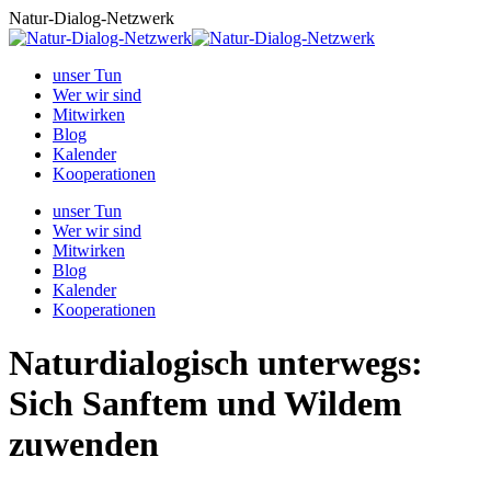
Zum
Natur-Dialog-Netzwerk
Inhalt
springen
unser Tun
Wer wir sind
Mitwirken
Blog
Kalender
Kooperationen
unser Tun
Wer wir sind
Mitwirken
Blog
Kalender
Kooperationen
Naturdialogisch unterwegs:
Sich Sanftem und Wildem
zuwenden