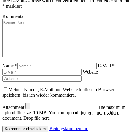
Ihre E-Mail-Adresse wird nicht veröffentlicht. Pflichtfelder sind mit
in
opens
*
markiert.
new
in
window
new
Kommentar
window
Name *
E-Mail *
Website
Meinen Namen, E-Mail und Website in diesem Browser
speichern, bis ich wieder kommentiere.
Attachment
The maximum
upload file size: 16 MB.
You can upload:
image
,
audio
,
video
,
document
.
Drop file here
Beitragskommentare