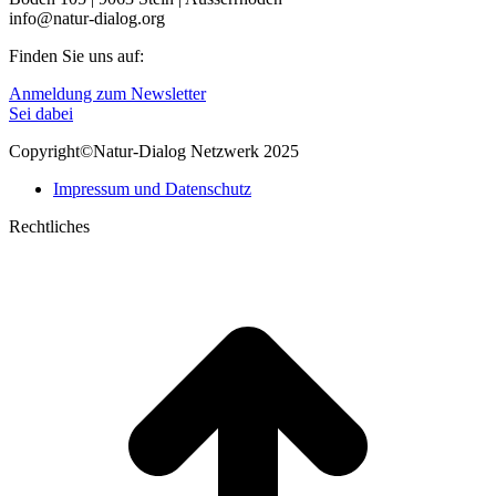
info@natur-dialog.org
Finden Sie uns auf:
Linkedin
E-
Anmeldung zum Newsletter
page
Mail
Sei dabei
opens
page
Copyright©Natur-Dialog Netzwerk 2025
in
opens
new
in
Impressum und Datenschutz
window
new
window
Rechtliches
t
T