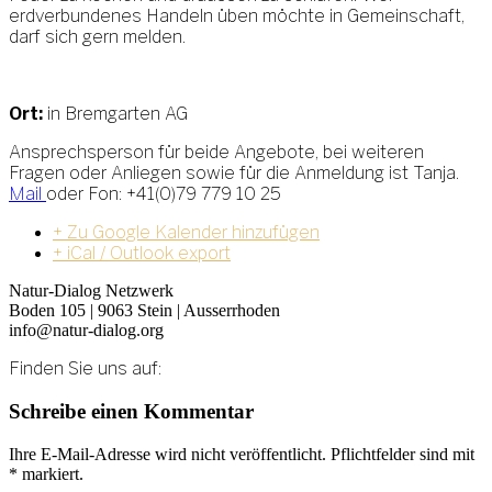
erdverbundenes Handeln üben möchte in Gemeinschaft,
darf sich gern melden.
Ort:
in Bremgarten AG
Ansprechsperson für beide Angebote, bei weiteren
Fragen oder Anliegen sowie für die Anmeldung ist Tanja.
Mail
oder Fon: +41(0)79 779 10 25
+ Zu Google Kalender hinzufügen
+ iCal / Outlook export
Natur-Dialog Netzwerk
Boden 105 | 9063 Stein | Ausserrhoden
info@natur-dialog.org
Finden Sie uns auf:
Linkedin
E-
Schreibe einen Kommentar
page
Mail
opens
page
Ihre E-Mail-Adresse wird nicht veröffentlicht. Pflichtfelder sind mit
in
opens
*
markiert.
new
in