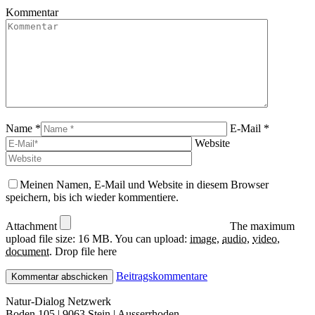
window
new
Kommentar
window
Name *
E-Mail *
Website
Meinen Namen, E-Mail und Website in diesem Browser
speichern, bis ich wieder kommentiere.
Attachment
The maximum
upload file size: 16 MB.
You can upload:
image
,
audio
,
video
,
document
.
Drop file here
Beitragskommentare
Natur-Dialog Netzwerk
Boden 105 | 9063 Stein | Ausserrhoden