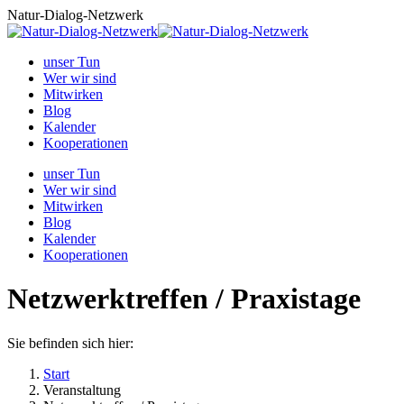
Zum
Natur-Dialog-Netzwerk
Inhalt
springen
unser Tun
Wer wir sind
Mitwirken
Blog
Kalender
Kooperationen
unser Tun
Wer wir sind
Mitwirken
Blog
Kalender
Kooperationen
Netzwerktreffen / Praxistage
Sie befinden sich hier:
Start
Veranstaltung