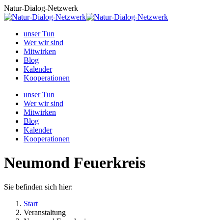
Zum
Natur-Dialog-Netzwerk
Inhalt
springen
unser Tun
Wer wir sind
Mitwirken
Blog
Kalender
Kooperationen
unser Tun
Wer wir sind
Mitwirken
Blog
Kalender
Kooperationen
Neumond Feuerkreis
Sie befinden sich hier:
Start
Veranstaltung