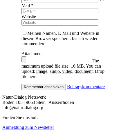
Mail *
Website
Meinen Namen, E-Mail und Website in
diesem Browser speichern, bis ich wieder
kommentiere.
Attachment
The
maximum upload file size: 16 MB.
You can
upload:
image
,
audio
,
video
,
document
.
Drop
file here
Beitragskommentare
Natur-Dialog Netzwerk
Boden 105 | 9063 Stein | Ausserrhoden
info@natur-dialog.org
Finden Sie uns auf:
Linkedin
E-
Anmeldung zum Newsletter