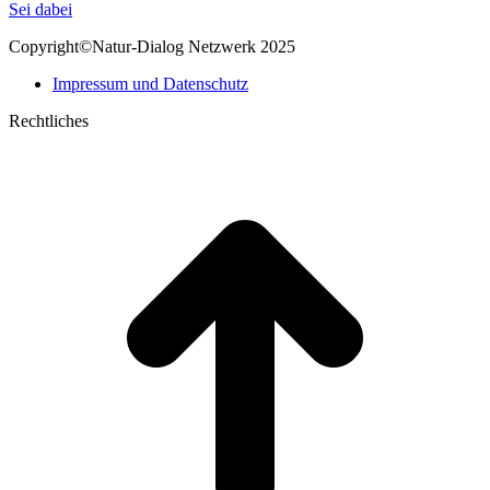
page
Mail
Sei dabei
opens
page
Copyright©Natur-Dialog Netzwerk 2025
in
opens
new
in
Impressum und Datenschutz
window
new
window
Rechtliches
t
T