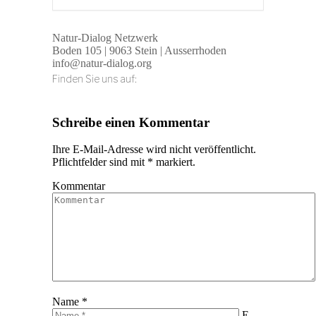
Natur-Dialog Netzwerk
Boden 105 | 9063 Stein | Ausserrhoden
info@natur-dialog.org
Finden Sie uns auf:
Linkedin
E-
page
Mail
Schreibe einen Kommentar
opens
page
in
opens
Ihre E-Mail-Adresse wird nicht veröffentlicht.
new
in
Pflichtfelder sind mit
*
markiert.
window
new
window
Kommentar
Name *
E-