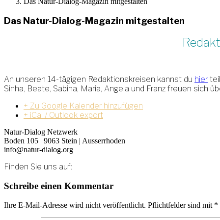
Das Natur-Dialog-Magazin mitgestalten
Das Natur-Dialog-Magazin mitgestalten
Redakt
An unseren 14-tägigen Redaktionskreisen kannst du
hier
tei
Sinha, Beate, Sabina, Maria, Angela und Franz freuen sich ü
+ Zu Google Kalender hinzufügen
+ iCal / Outlook export
Natur-Dialog Netzwerk
Boden 105 | 9063 Stein | Ausserrhoden
info@natur-dialog.org
Finden Sie uns auf:
Linkedin
E-
Schreibe einen Kommentar
page
Mail
opens
page
Ihre E-Mail-Adresse wird nicht veröffentlicht. Pflichtfelder sind mit
*
in
opens
new
in