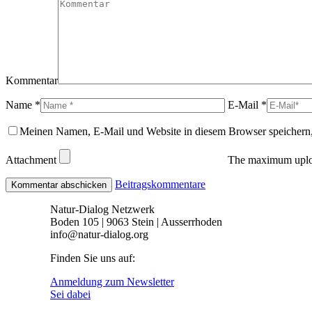
window
new
window
Kommentar
Name *
E-Mail *
Meinen Namen, E-Mail und Website in diesem Browser speichern,
Attachment
The maximum uploa
Beitragskommentare
Natur-Dialog Netzwerk
Boden 105 | 9063 Stein | Ausserrhoden
info@natur-dialog.org
Finden Sie uns auf:
Linkedin
E-
Anmeldung zum Newsletter
page
Mail
Sei dabei
opens
page