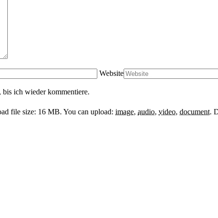
Website
 bis ich wieder kommentiere.
d file size: 16 MB.
You can upload:
image
,
audio
,
video
,
document
.
D