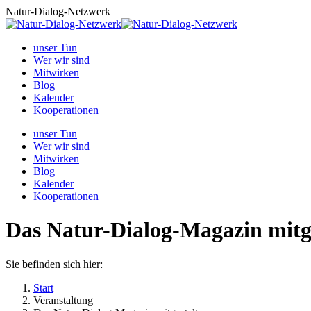
Zum
Natur-Dialog-Netzwerk
Inhalt
springen
unser Tun
Wer wir sind
Mitwirken
Blog
Kalender
Kooperationen
unser Tun
Wer wir sind
Mitwirken
Blog
Kalender
Kooperationen
Das Natur-Dialog-Magazin mitg
Sie befinden sich hier:
Start
Veranstaltung