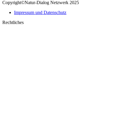
Copyright©Natur-Dialog Netzwerk 2025
in
opens
new
in
Impressum und Datenschutz
window
new
window
Rechtliches