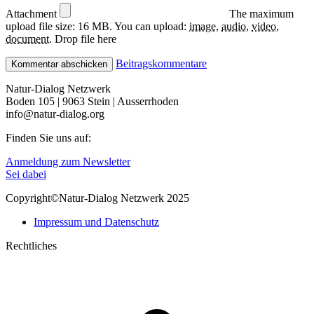
Attachment
The maximum
upload file size: 16 MB.
You can upload:
image
,
audio
,
video
,
document
.
Drop file here
Beitragskommentare
Natur-Dialog Netzwerk
Boden 105 | 9063 Stein | Ausserrhoden
info@natur-dialog.org
Finden Sie uns auf:
Linkedin
E-
Anmeldung zum Newsletter
page
Mail
Sei dabei
opens
page
Copyright©Natur-Dialog Netzwerk 2025
in
opens
new
in
Impressum und Datenschutz
window
new
window
Rechtliches
t
T