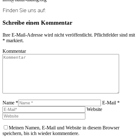
Finden Sie uns auf:
Linkedin
E-
Schreibe einen Kommentar
page
Mail
opens
page
Ihre E-Mail-Adresse wird nicht veröffentlicht. Pflichtfelder sind mit
in
opens
*
markiert.
new
in
window
new
Kommentar
window
Name *
E-Mail *
Website
Meinen Namen, E-Mail und Website in diesem Browser
speichern, bis ich wieder kommentiere.