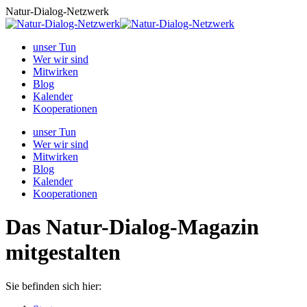
Zum
Natur-Dialog-Netzwerk
Inhalt
springen
unser Tun
Wer wir sind
Mitwirken
Blog
Kalender
Kooperationen
unser Tun
Wer wir sind
Mitwirken
Blog
Kalender
Kooperationen
Das Natur-Dialog-Magazin
mitgestalten
Sie befinden sich hier: