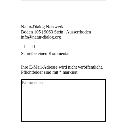
Natur-Dialog Netzwerk
Boden 105 | 9063 Stein | Ausserrhoden
info@natur-dialog.org
Finden Sie uns auf:
Linkedin
E-
Schreibe einen Kommentar
page
Mail
opens
page
Ihre E-Mail-Adresse wird nicht veröffentlicht.
in
opens
Pflichtfelder sind mit
*
markiert.
new
in
Kommentar
window
new
window