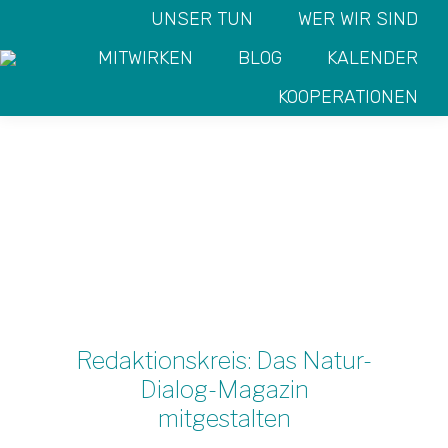
UNSER TUN
WER WIR SIND
MITWIRKEN
BLOG
KALENDER
KOOPERATIONEN
DAS NATUR-
Sie befinden sich hier:
START
VERANSTALTUNG
DIALOG-
DAS NATUR-DIALOG-
MAGAZIN
MAGAZIN MITGESTALTEN
MITGESTALTEN
Redaktionskreis: Das Natur-
Dialog-Magazin
mitgestalten