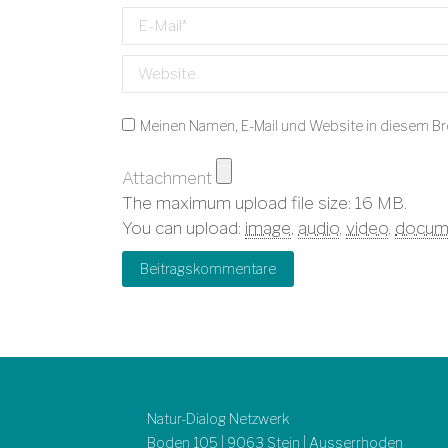
E-Mail *
Website
Meinen Namen, E-Mail und Website in diesem Br
Attachment
The maximum upload file size: 16 MB.
You can upload:
image
,
audio
,
video
,
docum
Beitragskommentare
Natur-Dialog Netzwerk
Boden 105 | 9063 Stein | Ausserrhoden