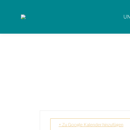
UN
SCHNUPPERTAG NATURAUFSTELL
+ Zu Google Kalender hinzufügen