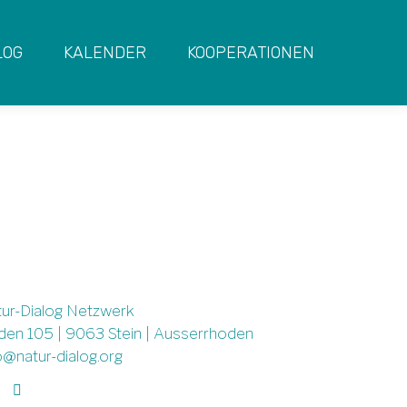
LOG
KALENDER
KOOPERATIONEN
 hier:
ALTUNG
SCHNUPPERTAG NATURAUFSTELLUNGEN
ur-Dialog Netzwerk
en 105 | 9063 Stein | Ausserrhoden
o@natur-dialog.org
den Sie uns auf:
inkedin
E-